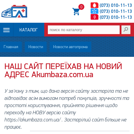
(073) 010-11-13
0
(073) 010-11-13
(073) 010-11-13
КАТАЛОГ
ОПЛАТА И
Главная
Новости
Новости автопрома
ДОСТАВКА
НАШ САЙТ ПЕРЕЇХАВ НА НОВИЙ
АДРЕС Аkumbaza.com.ua
НОВОСТИ
СТАТЬИ
У зв'язку з тим, що дана версія сайту застаріла та не
відповідає всім вимогам потреб покупців, зручності та
О НАС
простоті користування, прийнято рішення щодо
переходу на НОВУ версію сайту
КОНТАКТЫ
https://akumbaza.com.ua/ . Застарілий сайт більше не
працює.