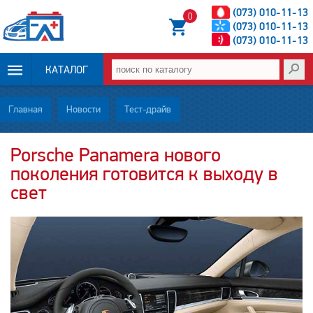
(073) 010-11-13
0
(073) 010-11-13
(073) 010-11-13
КАТАЛОГ
ОПЛАТА И
Главная
Новости
Тест-драйв
ДОСТАВКА
Porsche Panamera нового
поколения готовится к выходу в
НОВОСТИ
свет
СТАТЬИ
О НАС
КОНТАКТЫ