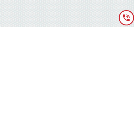
«Аккумуляторная База» © 2012 – 2022
г. Киев
(правый берег) ,
ул. Кольцевая дорога, 15