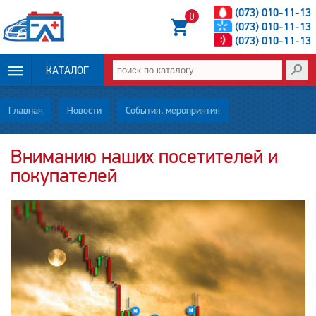
(073) 010-11-13
0
(073) 010-11-13
(073) 010-11-13
КАТАЛОГ
ОПЛАТА И
Главная
Новости
События, мероприятия
ДОСТАВКА
Вниманию наших посетителей и
покупателей
НОВОСТИ
СТАТЬИ
О НАС
КОНТАКТЫ