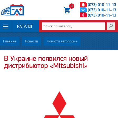
(073) 010-11-13
0
(073) 010-11-13
(073) 010-11-13
КАТАЛОГ
ОПЛАТА И
Главная
Новости
Новости автопрома
ДОСТАВКА
В Украине появился новый
дистрибьютор «Mitsubishi»
НОВОСТИ
СТАТЬИ
О НАС
КОНТАКТЫ