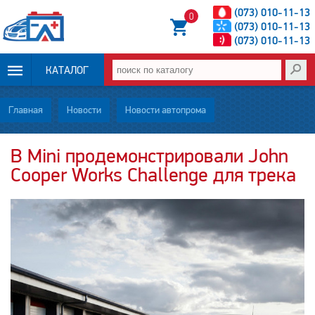
(073) 010-11-13
0
(073) 010-11-13
(073) 010-11-13
КАТАЛОГ
ОПЛАТА И
Главная
Новости
Новости автопрома
ДОСТАВКА
В Mini продемонстрировали John
Cooper Works Challenge для трека
НОВОСТИ
СТАТЬИ
О НАС
КОНТАКТЫ