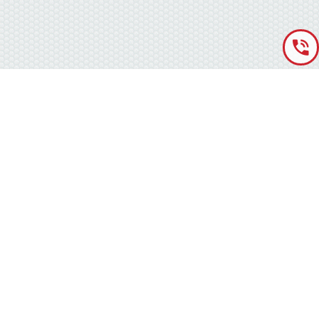
«Аккумуляторная База» © 2012 – 2022
г. Киев
(правый берег) ,
ул. Кольцевая дорога, 15