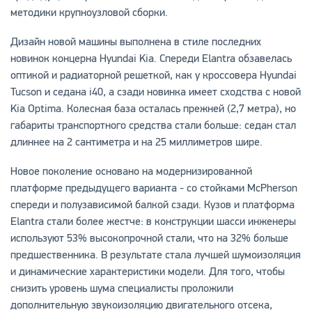
методики крупноузловой сборки.
Дизайн новой машины выполнена в стиле последних
новинок концерна Hyundai Kia. Спереди Elantra обзавелась
оптикой и радиаторной решеткой, как у кроссовера Hyundai
Tucson и седана i40, а сзади новинка имеет сходства с новой
Kia Optima. Колесная база осталась прежней (2,7 метра), но
габариты транспортного средства стали больше: седан стал
длиннее на 2 сантиметра и на 25 миллиметров шире.
Новое поколение основано на модернизированной
платформе предыдущего варианта - со стойками McPherson
спереди и полузависимой балкой сзади. Кузов и платформа
Elantra стали более жестче: в конструкции шасси инженеры
используют 53% высокопрочной стали, что на 32% больше
предшественника. В результате стала лучшей шумоизоляция
и динамические характеристики модели. Для того, чтобы
снизить уровень шума специалисты проложили
дополнительную звукоизоляцию двигательного отсека,