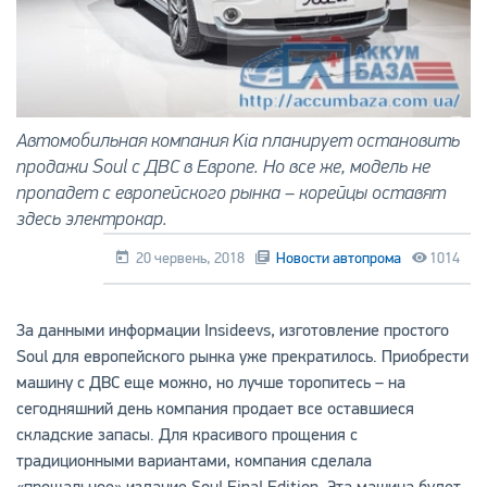
Автомобильная компания Kia планирует остановить
продажи Soul с ДВС в Европе. Но все же, модель не
пропадет с европейского рынка – корейцы оставят
здесь электрокар.
20 червень, 2018
Новости автопрома
1014
За данными информации Insideevs, изготовление простого
Soul для европейского рынка уже прекратилось. Приобрести
машину с ДВС еще можно, но лучше торопитесь – на
сегодняшний день компания продает все оставшиеся
складские запасы. Для красивого прощения с
традиционными вариантами, компания сделала
«прощальное» издание Soul Final Edition. Эта машина будет