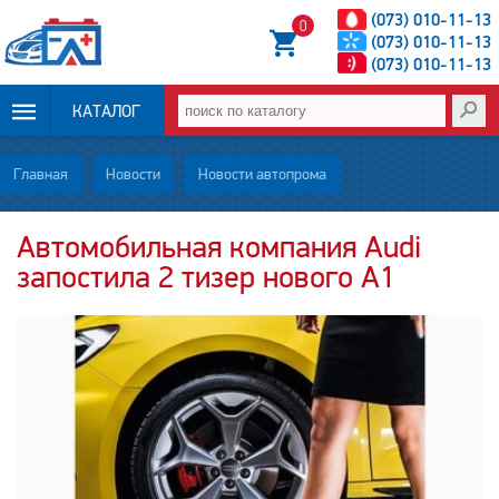
(073) 010-11-13
0
(073) 010-11-13
(073) 010-11-13
КАТАЛОГ
ОПЛАТА И
Главная
Новости
Новости автопрома
ДОСТАВКА
Автомобильная компания Audi
запостила 2 тизер нового A1
НОВОСТИ
СТАТЬИ
О НАС
КОНТАКТЫ