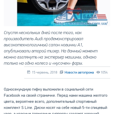
Спустя нескольких дней после того, как
производитель Audi продемонстрировал
высокотехнологичный салон новинки A1,
опубликовали второй тизер. На данный момент
можно взглянуть на экстерьер машины, однако
только на одно колесо и «кусочек» фары.
15 червень, 2018
Новости автопрома
1054
Односекундную гифку выложили в социальной сети
Facebook на своей страничке. Перед нами машина желтого
цвета, вероятнее всего, дополнительный спортивный
комплект S Line. Диски носят на себе новый 5-ти спицевый
узор, а красные тормозные суппорты создают хороший