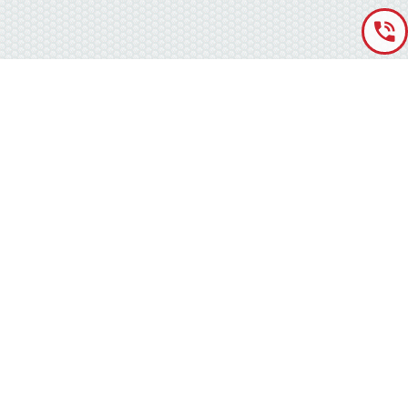
«Аккумуляторная База» © 2012 – 2022
г. Киев
(правый берег) ,
ул. Кольцевая дорога, 15
режим работы: пн-сб с 9-00 до 19-00 воскресенье выходной