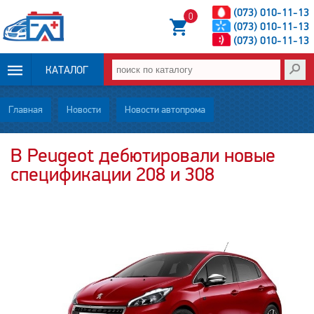
(073) 010-11-13
0
(073) 010-11-13
(073) 010-11-13
КАТАЛОГ
ОПЛАТА И
Главная
Новости
Новости автопрома
ДОСТАВКА
В Peugeot дебютировали новые
спецификации 208 и 308
НОВОСТИ
СТАТЬИ
О НАС
КОНТАКТЫ