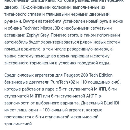
необычными шильдиками, которые размещены на передних
дверях, 16-дюймовыми колесами, выполненные из
титанового сплава и глянцевыми черными дверными
ручками. Внутри автомобиля установлен новый руль в коже
и обивка Techmat Mistral 3D с необычными сетчатыми
вставками Zephyr Grey. Помимо этого, в таком исполнении
автомобиль будет характеризоваться рядом новых систем
помощи водителю, в том числе реверсивную камеру, а
также систему помощи во время парковки и систему
экстренного торможения в условиях городской езды.
Среди силовых агрегатов для Peugeot 208 Tech Edition
бензиновые двигатели PureTech (82 и 110 лошадиных сил),
которые работают в паре с 5-ти ступенчатой МКПП, 6-ти
ступенчатой МКПП или 6-ти ступенчатой АКПП в
зависимости от выбранного варианта. Дизельный BlueHDi
имеет лишь один – 100-сильный агрегат, которые
поставляется с 6-ти ступенчатой механической
трансмиссией.