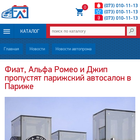
(073) 010-11-13
0
(073) 010-11-13
(073) 010-11-13
КАТАЛОГ
ОПЛАТА И
Главная
Новости
Новости автопрома
ДОСТАВКА
Фиат, Альфа Ромео и Джип
пропустят парижский автосалон в
НОВОСТИ
Париже
СТАТЬИ
О НАС
КОНТАКТЫ