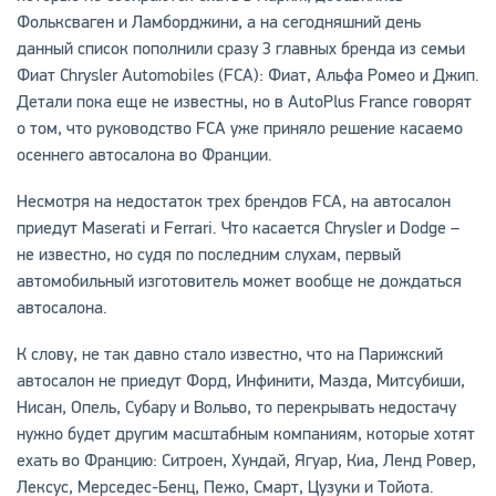
Фольксваген и Ламборджини, а на сегодняшний день
данный список пополнили сразу 3 главных бренда из семьи
Фиат Chrysler Automobiles (FCA): Фиат, Альфа Ромео и Джип.
Детали пока еще не известны, но в AutoPlus France говорят
о том, что руководство FCA уже приняло решение касаемо
осеннего автосалона во Франции.
Несмотря на недостаток трех брендов FCA, на автосалон
приедут Maserati и Ferrari. Что касается Chrysler и Dodge –
не известно, но судя по последним слухам, первый
автомобильный изготовитель может вообще не дождаться
автосалона.
К слову, не так давно стало известно, что на Парижский
автосалон не приедут Форд, Инфинити, Мазда, Митсубиши,
Нисан, Опель, Субару и Вольво, то перекрывать недостачу
нужно будет другим масштабным компаниям, которые хотят
ехать во Францию: Ситроен, Хундай, Ягуар, Киа, Ленд Ровер,
Лексус, Мерседес-Бенц, Пежо, Смарт, Цузуки и Тойота.