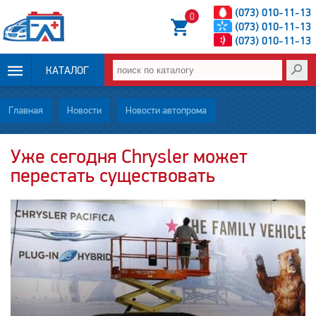
(073) 010-11-13
0
(073) 010-11-13
(073) 010-11-13
КАТАЛОГ
ОПЛАТА И
Главная
Новости
Новости автопрома
ДОСТАВКА
Уже сегодня Chrysler может
перестать существовать
НОВОСТИ
СТАТЬИ
О НАС
КОНТАКТЫ