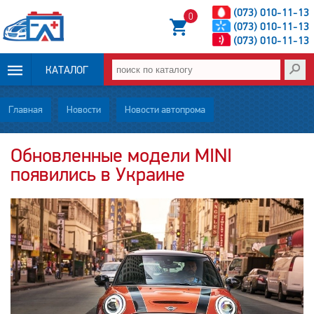
(073) 010-11-13
0
(073) 010-11-13
(073) 010-11-13
КАТАЛОГ
ОПЛАТА И
Главная
Новости
Новости автопрома
ДОСТАВКА
Обновленные модели MINI
появились в Украине
НОВОСТИ
СТАТЬИ
О НАС
КОНТАКТЫ