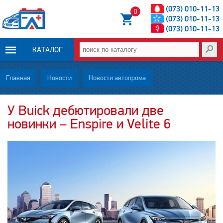
(073) 010-11-13
0
(073) 010-11-13
(073) 010-11-13
КАТАЛОГ
ОПЛАТА И
Главная
Новости
Новости автопрома
ДОСТАВКА
У Buick дебютировали две
новинки – Enspire и Velite 6
НОВОСТИ
СТАТЬИ
О НАС
КОНТАКТЫ