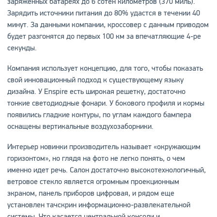
заряженных батареях до 6 сотен километров (370 миль).
Зарядить источники питания до 80% удастся в течении 40
минут. За данными компании, кроссовер с данным приводом
будет разгонятся до первых 100 км за впечатляющие 4-ре
секунды.
Компания использует концепцию, для того, чтобы показать
свой инновационный подход к существующему языку
дизайна. У Enspire есть широкая решетку, достаточно
тонкие светодиодные фонари. У бокового профиля и кормы
появились гладкие контуры, по углам каждого бампера
оснащены вертикальные воздухозаборники.
Интерьер новинки производитель называет «окружающим
горизонтом», но глядя на фото не легко понять, о чем
именно идет речь. Салон достаточно высокотехнологичный,
ветровое стекло является огромным проекционным
экраном, панель приборов цифровая, и рядом еще
установлен тачскрин информационно-развлекательной
системы. Что касается центральной консоли и