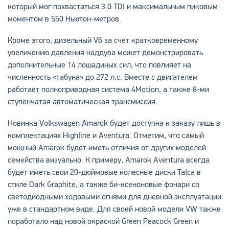
который мог похвастаться 3.0 TDI и максимальным пиковым
моментом в 550 Ньютон-метров.
Кроме этого, дизельный V6 за счет кратковременному
увеличению давления наддува может демонстрировать
дополнительные 14 лошадиных сил, что повлияет на
численность «табуна» до 272 л.с. Вместе с двигателем
работает полноприводная система 4Motion, а также 8-ми
ступенчатая автоматическая трансмиссия.
Новинка Volkswagen Amarok будет доступна к заказу лишь в
комплектациях Highline и Aventura. Отметим, что самый
мощный Amarok будет иметь отличия от других моделей
семейства визуально. К примеру, Amarok Aventura всегда
будет иметь свои 20-дюймовые колесные диски Talca в
стиле Dark Graphite, а также би-ксеноновые фонари со
светодиодными ходовыми огнями для дневной эксплуатации
уже в стандартном виде. Для своей новой модели VW также
поработало над новой окраской Green Peacock Green и