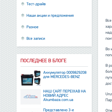
Тест-драйв
Наши акции и предложения
Все
хар
Разное
над
Все записи
пок
Во 
поп
ПОСЛЕДНЕЕ В БЛОГЕ
В р
бол
Аккумулятор 0009829208
для MERCEDES-BENZ
пут
дос
НАШ САЙТ ПЕРЕЇХАВ НА
Uru
НОВИЙ АДРЕС
Аkumbaza.com.ua
Пар
Представлено 3-е
Отм