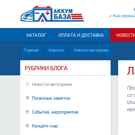
г. Київ (прави
КАТАЛОГ
ОПЛАТА И ДОСТАВКА
НОВОСТ
Главная
Новости
Новости автопрома
РУБРИКИ БЛОГА
Л
Новости автопрома
Пр
со 
Полезные заметки
Uru
кот
События, мероприятия
Концепт-кар