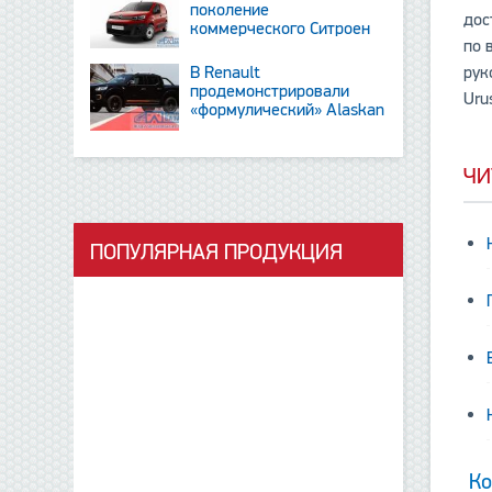
поколение
дос
коммерческого Ситроен
по 
Berlingo
В Renault
рук
продемонстрировали
Uru
«формулический» Alaskan
и тизер новинки SUV
ЧИ
ПОПУЛЯРНАЯ ПРОДУКЦИЯ
данные отсутствую
Ко