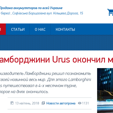
Продажа аккумуляторов по всей Украине
й берег) , Софіївська Борщагівка вул. Кільцева Дорога, 15
И
СТАТЬИ
О НАС
КОНТАКТЫ
амборджини Urus окончил м
оизводитель Ламборджини решил познакомить
своей новинкой весь мир. Для этого Lamborghini
s путешествовал в 4-х месячном турне,
орое на днях окончилось.
13 квітень, 2018
Новости автопрома
1131