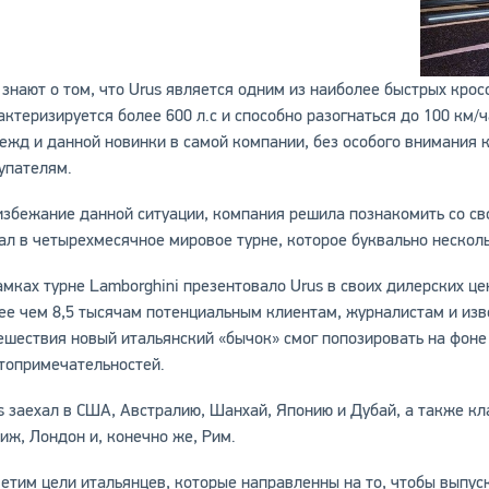
 знают о том, что Urus является одним из наиболее быстрых крос
актеризируется более 600 л.с и способно разогнаться до 100 км/
ежд и данной новинки в самой компании, без особого внимания 
упателям.
избежание данной ситуации, компания решила познакомить со сво
ал в четырехмесячное мировое турне, которое буквально нескол
амках турне Lamborghini презентовало Urus в своих дилерских це
ее чем 8,5 тысячам потенциальным клиентам, журналистам и изве
ешествия новый итальянский «бычок» смог попозировать на фоне
топримечательностей.
s заехал в США, Австралию, Шанхай, Японию и Дубай, а также кл
иж, Лондон и, конечно же, Рим.
етим цели итальянцев, которые направленны на то, чтобы выпуск