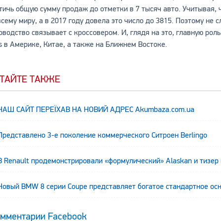
тичь общую сумму продаж до отметки в 7 тысяч авто. Учитывая,
всему миру, а в 2017 году довела это число до 3815. Поэтому н
оводство связывает с кроссовером. И, глядя на это, главную рол
s в Америке, Китае, а также на Ближнем Востоке.
ТАЙТЕ ТАКЖЕ
НАШ САЙТ ПЕРЕЇХАВ НА НОВИЙ АДРЕС Аkumbaza.com.ua
т
Представлено 3-е поколение коммерческого Ситроен Berlingo
В Renault продемонстрировали «формулический» Alaskan и тизер
Новый BMW 8 серии Coupe представляет богатое стандартное ос
мментарии Facebook