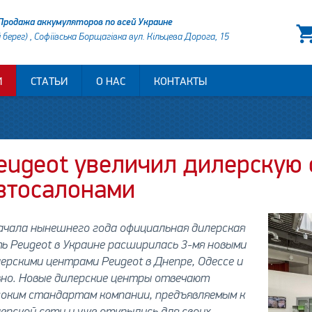
Продажа аккумуляторов по всей Украине
й берег) , Софіївська Борщагівка вул. Кільцева Дорога, 15
И
СТАТЬИ
О НАС
КОНТАКТЫ
eugeot увеличил дилерскую 
втосалонами
ачала нынешнего года официальная дилерская
ь Peugeot в Украине расширилась 3-мя новыми
ерскими центрами Peugeot в Днепре, Одессе и
вно. Новые дилерские центры отвечают
соким стандартам компании, предъявляемым к
ерской cети и уже открылись для своих