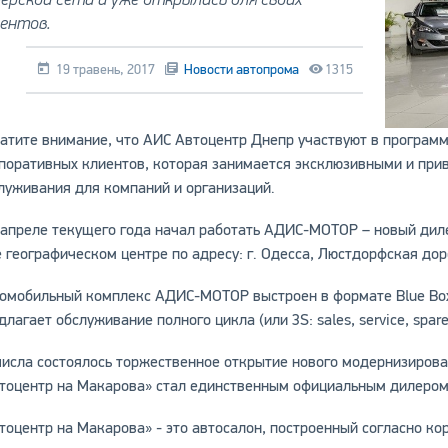
иентов.
19 травень, 2017
Новости автопрома
1315
атите внимание, что АИС Автоцентр Днепр участвуют в программ
поративных клиентов, которая занимается эксклюзивными и при
луживания для компаний и организаций.
 апреле текущего года начал работать АДИС-МОТОР – новый диле
е географическом центре по адресу: г. Одесса, Люстдорфская доро
омобильный комплекс АДИС-МОТОР выстроен в формате Blue Box
длагает обслуживание полного цикла (или 3S: sales, service, spare
числа состоялось торжественное открытие нового модернизирова
тоцентр на Макарова» стал единственным официальным дилером 
тоцентр на Макарова» - это автосалон, построенный согласно к