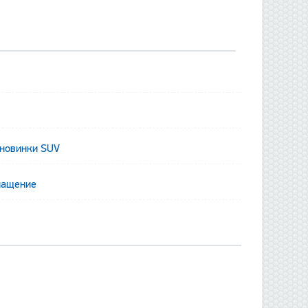
 новинки SUV
данные отсутствуют
нащение