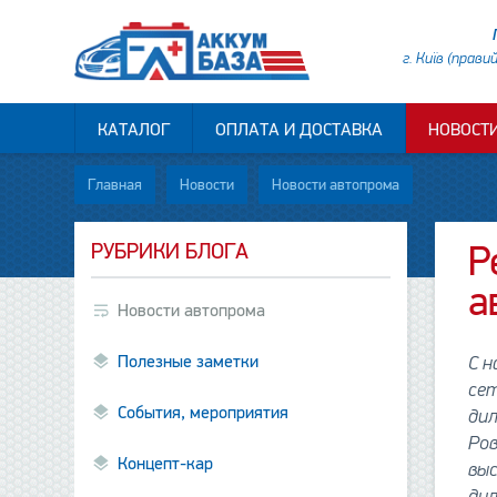
г. Київ (прави
КАТАЛОГ
ОПЛАТА И ДОСТАВКА
НОВОСТ
Главная
Новости
Новости автопрома
РУБРИКИ БЛОГА
P
а
Новости автопрома
Полезные заметки
С н
сет
События, мероприятия
дил
Ро
Концепт-кар
вы
дил