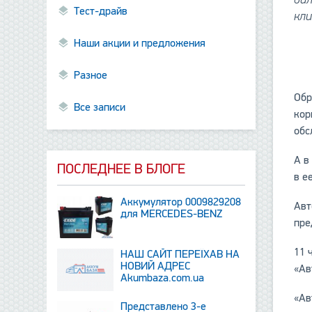
Тест-драйв
кл
Наши акции и предложения
Разное
Обр
Все записи
кор
обс
А в
ПОСЛЕДНЕЕ В БЛОГЕ
в е
Аккумулятор 0009829208
Авт
для MERCEDES-BENZ
пре
11 
НАШ САЙТ ПЕРЕЇХАВ НА
НОВИЙ АДРЕС
«Ав
Аkumbaza.com.ua
«Ав
Представлено 3-е