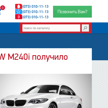
(073) 010-11-13
0
Позвонить Вам?
(073) 010-11-13
(073) 010-11-13
W M240i получило