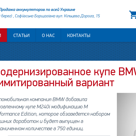
Продажа аккумуляторов по всей Украине
й берег) , Софіївська Борщагівка вул. Кільцева Дорога, 15
И
СТАТЬИ
О НАС
КОНТАКТЫ
одернизированное купе BM
имитированный вариант
томобильная компания BMW добавила
овленному купе M240i модификацию M
formance Edition, которое обзаведется набором
ешних доработок и будет выпущен в
аниченном количестве в 750 единиц.