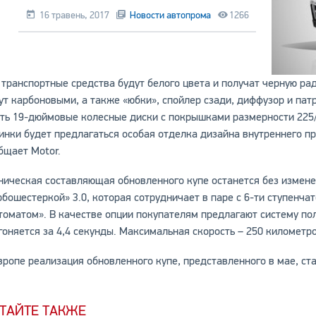
16 травень, 2017
Новости автопрома
1266
 транспортные средства будут белого цвета и получат черную ра
ут карбоновыми, а также «юбки», спойлер сзади, диффузор и па
ть 19-дюймовые колесные диски с покрышками размерности 225/3
инки будет предлагаться особая отделка дизайна внутреннего п
бщает Motor.
ническая составляющая обновленного купе останется без измене
рбошестеркой» 3.0, которая сотрудничает в паре с 6-ти ступенч
томатом». В качестве опции покупателям предлагают систему по
гоняется за 4,4 секунды. Максимальная скорость – 250 километро
вропе реализация обновленного купе, представленного в мае, ст
ТАЙТЕ ТАКЖЕ