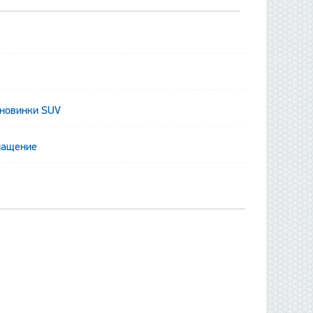
 новинки SUV
нащение
данные отсутству