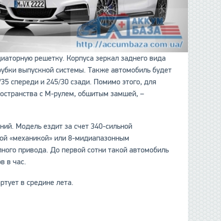
диаторную решетку. Корпуса зеркал заднего вида
трубки выпускной системы. Также автомобиль будет
5 спереди и 245/30 сзади. Помимо этого, для
ространства с М-рулем, обшитым замшей, –
ний. Модель ездит за счет 340-сильной
атой «механикой» или 8-мидиапазонным
лного привода. До первой сотни такой автомобиль
в в час.
артует в средине лета.