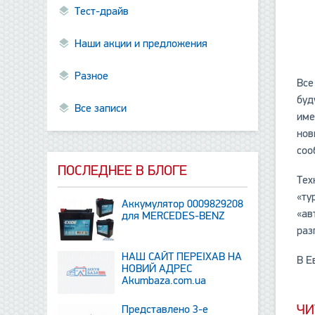
Тест-драйв
Наши акции и предложения
Разное
Все
буд
Все записи
име
нов
соо
ПОСЛЕДНЕЕ В БЛОГЕ
Тех
«ту
Аккумулятор 0009829208
«ав
для MERCEDES-BENZ
раз
НАШ САЙТ ПЕРЕЇХАВ НА
В Е
НОВИЙ АДРЕС
Аkumbaza.com.ua
ЧИ
Представлено 3-е