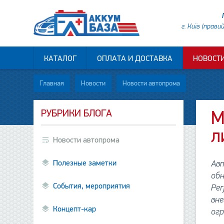
г. Київ (прави
КАТАЛОГ
ОПЛАТА И ДОСТАВКА
НОВОСТ
Главная
Новости
Новости автопрома
РУБРИКИ БЛОГА
М
л
Новости автопрома
Полезные заметки
Ав
обн
События, мероприятия
Per
вн
Концепт-кар
огр