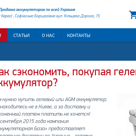
Продажа аккумуляторов по всей Украине
й берег) , Софіївська Борщагівка вул. Кільцева Дорога, 15
И
СТАТЬИ
О НАС
КОНТАКТЫ
ак сэкономить, покупая гел
ккумулятор?
 нужно купить гелевый или AGM аккумулятор.
находитесь не в Киеве, а за доставку и
ложенный платеж платить не хочется!
 сентября 2015 года кампания
ккумуляторная База» предоставляет
платную доставку по Украине - гелевых,