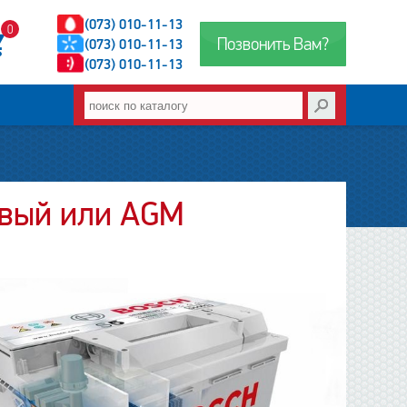
(073) 010-11-13
0
Позвонить Вам?
(073) 010-11-13
(073) 010-11-13
евый или AGM