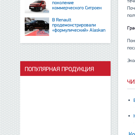
теч
поколение
коммерческого Ситроен
Поч
Berlingo
пол
В Renault
продемонстрировали
Гра
«формулический» Alaskan
и тизер новинки SUV
Пон
пос
Эко
ПОПУЛЯРНАЯ ПРОДУКЦИЯ
данные отсутствую
ЧИ
Ко