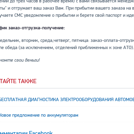
ении до трех часов в рабочее время) с вами связывается менед
ты" и отгружает ваш заказ Вам. При прибытии вашего заказа на
учаете СМС уведомление о прибытии и берете свой паспорт и иде
фик заказ-отгрузка-получение:
едельник, вторник, среда,четверг, пятница: заказ-оплата-отгруз
ле обеда (за исключением, отделений приближенных к зоне АТО)
номте свои деньги!
т
ТАЙТЕ ТАКЖЕ
БЕСПЛАТНАЯ ДИАГНОСТИКА ЭЛЕКТРООБОРУДОВАНИЯ АВТОМО
Новое предложение по аккумуляторам
мментарии Facebook