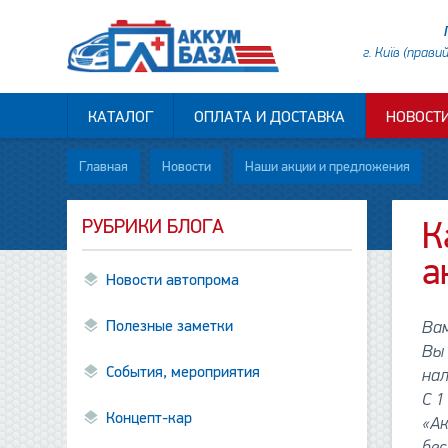
г. Київ (прави
КАТАЛОГ
ОПЛАТА И ДОСТАВКА
НОВОСТ
Главная
Новости
Наши акции и предложения
РУБРИКИ БЛОГА
К
а
Новости автопрома
Полезные заметки
Вам
Вы 
События, мероприятия
на
С 1
Концепт-кар
«А
бес