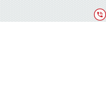
«Аккумуляторная База» © 2012 – 2022
г. Киев
(правый берег) ,
ул. Кольцевая дорога, 15