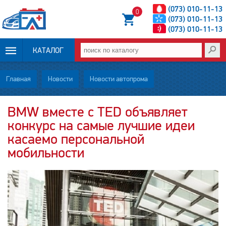
(073) 010-11-13
0
(073) 010-11-13
(073) 010-11-13
КАТАЛОГ
ОПЛАТА И
Главная
Новости
Новости автопрома
ДОСТАВКА
BMW вместе с TED объявляет
конкурс на самые лучшие идеи
НОВОСТИ
касаемо персональной
СТАТЬИ
мобильности
О НАС
КОНТАКТЫ