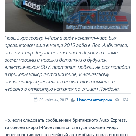
Новый кроссовер I-Pace в виде концепт-кара был
презентован еще в конце 2016 года в Лос-Анджелесе,
но с тех пор Jaguar не стесняясь делится с нами
всеми новыми и новыми деталями о будущем
электрическом SUV: прототип модели не раз попадал
в прицелы камер фотошпионов, к женевскому
автосалону переоделся в новый «костюмчик», а
недавно в открытую катался по улицам Лондона.
23 квітень, 2017
Новости автопрома
1124
Но, если следовать сообщением британского Auto Express,
то совсем скоро I-Pace лишится статуса «концепт-кар»,
перевоплотившись в серийный автомобиль, показ которого