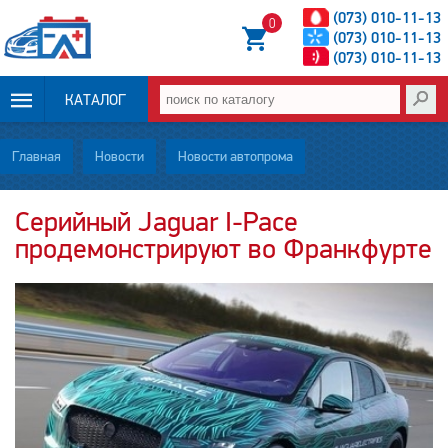
(073) 010-11-13
0
(073) 010-11-13
(073) 010-11-13
КАТАЛОГ
ОПЛАТА И
Главная
Новости
Новости автопрома
ДОСТАВКА
Серийный Jaguar I-Pace
продемонстрируют во Франкфурте
НОВОСТИ
СТАТЬИ
О НАС
КОНТАКТЫ