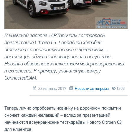
В киевской галерее «АРТпричал» состоялась
презентация Citroen C3. Городской хэтчбек
отличается оригинальностью и креативом –
настоящий объект инновационного искусства.
Новинка обзавелась множеством модернизированных
технологий. К примеру, уникальную камеру
ConnectedCAM.
22 квітень, 2017
Новости автопрома
1308
Теперь лично опробовать новинку на дорожном покрытии
сможет каждый желающий – вслед за презентацией
начинаются всеукраинские тест-драйвы Нового Citroen C3
для клиентов.