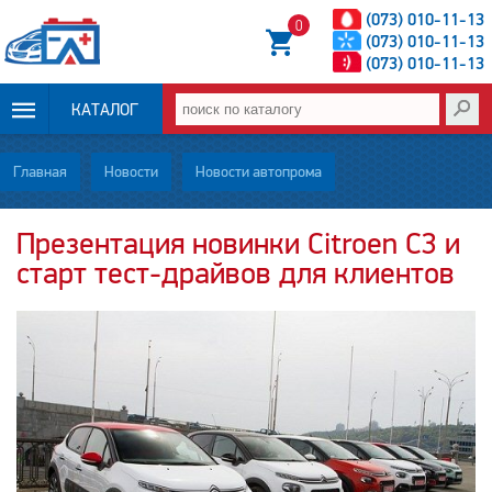
(073) 010-11-13
0
(073) 010-11-13
(073) 010-11-13
КАТАЛОГ
ОПЛАТА И
Главная
Новости
Новости автопрома
ДОСТАВКА
Презентация новинки Citroen C3 и
старт тест-драйвов для клиентов
НОВОСТИ
СТАТЬИ
О НАС
КОНТАКТЫ