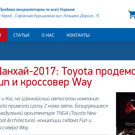
Продажа аккумуляторов по всей Украине
й берег) , Софіївська Борщагівка вул. Кільцева Дорога, 15
И
СТАТЬИ
О НАС
КОНТАКТЫ
анхай-2017: Toyota продем
un и кроссовер Way
 и Kia, на Шанхайский автосалон компания
ota привезла сразу 2 новіх авто, базирующиеся
модульной архитектуре TNGA (Toyota New
bal Architecture): концепции седана Fun и
ссовера Way.