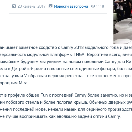
20 квітень, 2017
Новости автопрома
1118
ан имеет заметное сходство с Camry 2018 модельного года и да
версальность модульной платформы TNGA. Вероятнее всего, внеш
лижайшем будущем мы увидим на новом поколении Camry для Ки
ели в Детройте): резко наклонные светодиодные фонари, больш
етка, узкая V-образная верхняя решетка – все эти элементы пр
ородным Mirai.
от в профиле общее Fun с последней Camry более заметно, но и з
ки лобового стекла и более пологая крыша. Обычных дверных руче
жения последней моде, нежели намек для серийного производст
же лучше воспринимать как эволюцию задней оптики Camry.