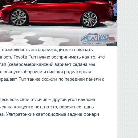
ет возможность автопроизводителю показать
ность Toyota Fun нужно воспринимать как то, что
тая (североамериканский вариант седана мы
ие воздухозаборники и нижняя радиаторная
евращают Fun также схожим по передней панели с
десь есть свои отличия – другой угол наклона
к на концепте нет, но это, вероятнее, дань
ва. Ультратонкие светодиодные задние фонари