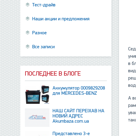
Тест-драйв
Наши акции и предложения
Разное
Все записи
Сед
уни
в б
вид
ПОСЛЕДНЕЕ В БЛОГЕ
реш
вод
Аккумулятор 0009829208
для MERCEDES-BENZ
А в
рам
НАШ САЙТ ПЕРЕЇХАВ НА
ува
НОВИЙ АДРЕС
так
Аkumbaza.com.ua
Представлено 3-е