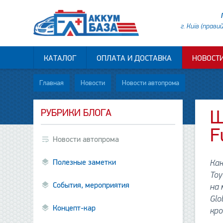
г. Київ (прави
КАТАЛОГ
ОПЛАТА И ДОСТАВКА
НОВОСТ
Главная
Новости
Новости автопрома
РУБРИКИ БЛОГА
Ш
F
Новости автопрома
Полезные заметки
Как
Toy
События, мероприятия
на 
Glo
Концепт-кар
кро