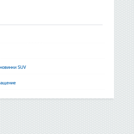
 новинки SUV
данные отсутствуют
нащение