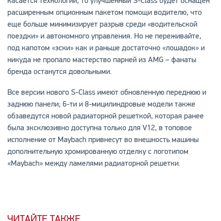
касается технологий, то улучшенный S-Class будет оснащен
расширенным опционным пакетом помощи водителю, что
еще больше минимизирует разрыв среди «водительской
поездки» и автономного управления. Но не переживайте,
под капотом «эски» как и раньше достаточно «лошадок» и
никуда не пропало мастерство парней из AMG – фанаты
бренда останутся довольными.
Все версии нового S-Class имеют обновленную переднюю и
заднюю панели; 6-ти и 8-мицилиндровые модели также
обзаведутся новой радиаторной решеткой, которая ранее
была эксклюзивно доступна только для V12, в топовое
исполнение от Maybach привнесут во внешность машины
дополнительную хромированную отделку с логотипом
«Maybach» между ламелями радиаторной решетки.
ЧИТАЙТЕ ТАКЖЕ