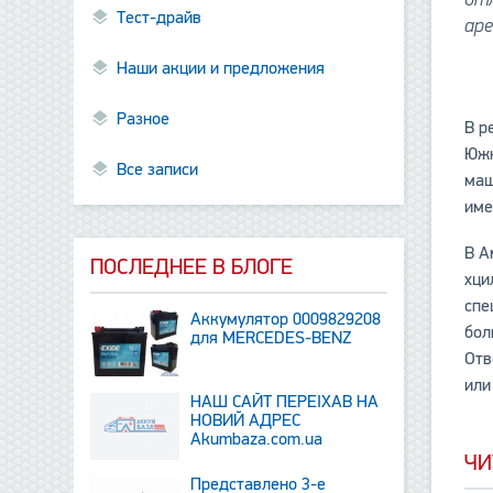
Тест-драйв
аре
Наши акции и предложения
Разное
В р
Южн
Все записи
маш
име
В А
ПОСЛЕДНЕЕ В БЛОГЕ
хци
спе
Аккумулятор 0009829208
бол
для MERCEDES-BENZ
Отв
или
НАШ САЙТ ПЕРЕЇХАВ НА
НОВИЙ АДРЕС
Аkumbaza.com.ua
ЧИ
Представлено 3-е