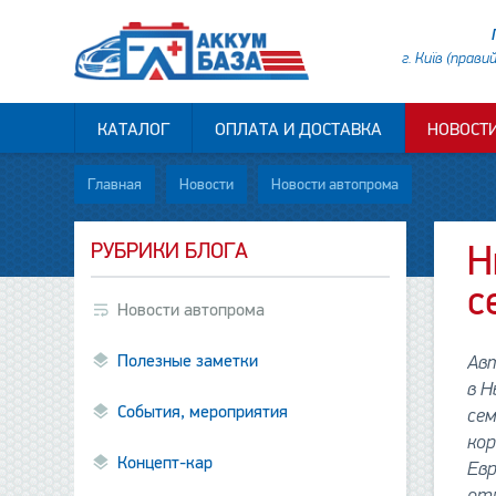
г. Київ (прави
КАТАЛОГ
ОПЛАТА И ДОСТАВКА
НОВОСТ
Главная
Новости
Новости автопрома
РУБРИКИ БЛОГА
Н
с
Новости автопрома
Полезные заметки
Авт
в Н
События, мероприятия
сем
кор
Концепт-кар
Евр
отл