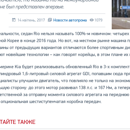
не был представлен впервые.
14 квітень, 2017
Новости автопрома
1079
еальности, седан Rio нельзя называть 100%-м новичком: четырех
ой Корее в конце 2016 года. Но вот, на местном рынке машина п
ины от предыдущих вариантов отличаются более спортивным ди
ют новейшие технологии – как говорят корейцы, в этом плане их 
мерике Kia будет реализовывать обновленный Rio в 3-х комплектац
линдровый 1,6-литровый силовой агрегат GDI, попавшим сюда пр
циалисты улучшили двигатель, что повлияло не только на экономию
ьшую сторону: до этого мотор развивал 138 л.с. и 167 Нм, а тепе
етственной за отправку момента силового агрегата на переднюю
 опциональная шестиступенчатая коробка передач.
ТАЙТЕ ТАКЖЕ