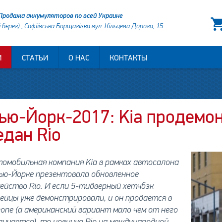
Продажа аккумуляторов по всей Украине
й берег) , Софіївська Борщагівка вул. Кільцева Дорога, 15
И
СТАТЬИ
О НАС
КОНТАКТЫ
ью-Йорк-2017: Kia продемо
едан Rio
омобильная компания Kia в рамках автосалона
ью-Йорке презентовала обновленное
ейство Rio. И если 5-тидверный хетчбэк
ейцы уже демонстрировали, и он продается в
опе (а американский вариант мало чем от него
ичается), то новинка Rio на международной