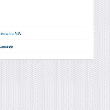
 новинки SUV
нащение
данные отсутствуют