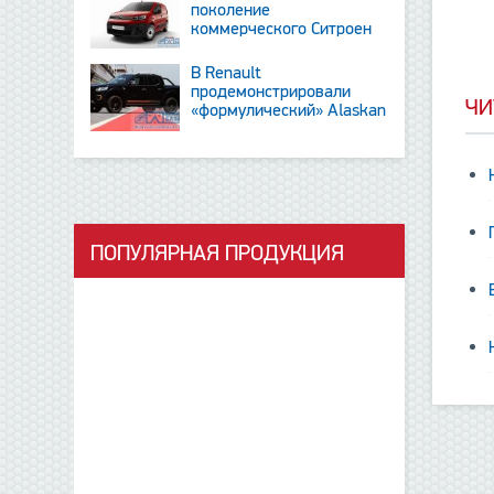
поколение
коммерческого Ситроен
Berlingo
В Renault
продемонстрировали
ЧИ
«формулический» Alaskan
и тизер новинки SUV
ПОПУЛЯРНАЯ ПРОДУКЦИЯ
данные отсутствуют