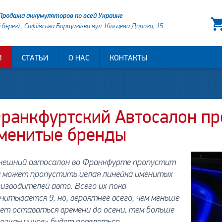
Продажа аккумуляторов по всей Украине
й берег) , Софіївська Борщагівка вул. Кільцева Дорога, 15
И
СТАТЬИ
О НАС
КОНТАКТЫ
ранкфуртский Автосалон пр
менитые бренды
нешний автосалон во Франкфурте пропустит
и может пропустить целая линейка именитых
изводителей авто. Всего их пока
читывается 9, но, вероятнее всего, чем меньше
ет оставаться времени до осени, тем больше
огульщиков» будет появляться.