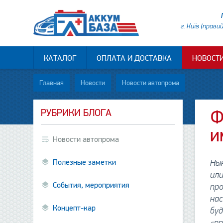
г. Київ (прави
КАТАЛОГ
ОПЛАТА И ДОСТАВКА
НОВОСТ
Главная
Новости
Новости автопрома
РУБРИКИ БЛОГА
Ф
и
Новости автопрома
Полезные заметки
Ны
ил
События, мероприятия
про
нас
Концепт-кар
буд
«пр