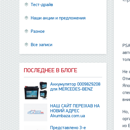
Тест-драйв
Наши акции и предложения
Разное
Все записи
PSA
авт
тол
ПОСЛЕДНЕЕ В БЛОГЕ
Не 
Отм
Аккумулятор 0009829208
Япо
для MERCEDES-BENZ
спе
вни
НАШ САЙТ ПЕРЕЇХАВ НА
НОВИЙ АДРЕС
Но,
Аkumbaza.com.ua
орг
из 
Представлено 3-е