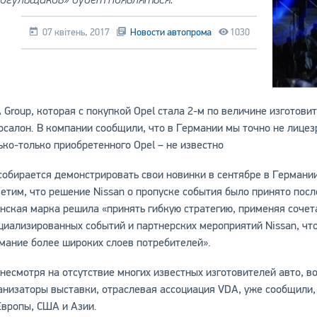
07 квітень, 2017
Новости автопрома
1030
 Group, которая с покупкой Opel стала 2-м по величине изготов
осалон. В компании сообщили, что в Германии мы точно не лицезр
ько-только приобретенного Opel – не известно
собирается демонстрировать свои новинки в сентябре в Германии 
етим, что решение Nissan о пропуске события было принято посл
нская марка решила «принять гибкую стратегию, применяя сочет
циализированных событий и партнерских мероприятий Nissan, чт
мание более широких слоев потребителей».
 несмотря на отсутствие многих известных изготовителей авто, в
анизаторы выставки, отраслевая ассоциация VDA, уже сообщили,
Европы, США и Азии.