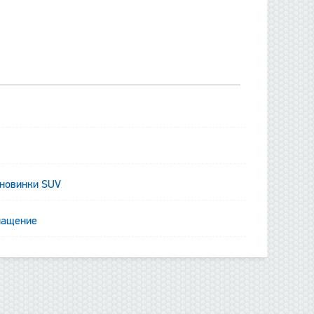
 новинки SUV
данные отсутствуют
нащение