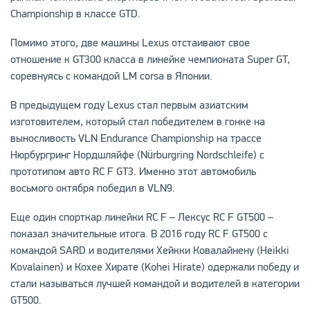
Championship в классе GTD.
Помимо этого, две машины Lexus отстаивают свое
отношение к GT300 класса в линейке чемпионата Super GT,
соревнуясь с командой LM corsa в Японии.
В предыдущем году Lexus стал первым азиатским
изготовителем, который стал победителем в гонке на
выносливость VLN Endurance Championship на трассе
Нюрбургринг Нордшляйфе (Nürburgring Nordschleife) с
прототипом авто RC F GT3. Именно этот автомобиль
восьмого октября победил в VLN9.
Еще один спорткар линейки RC F – Лексус RC F GT500 –
показал значительные итога. В 2016 году RC F GT500 с
командой SARD и водителями Хейкки Ковалайнену (Heikki
Kovalainen) и Кохее Хирате (Kohei Hirate) одержали победу и
стали называться лучшей командой и водителей в категории
GT500.