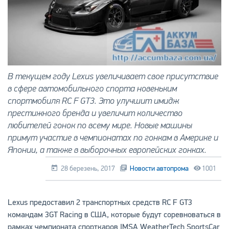
В текущем году Lexus увеличивает свое присутствие
в сфере автомобильного спорта новеньким
спортмобиля RC F GT3. Это улучшит имидж
престижного бренда и увеличит количество
любителей гонок по всему мире. Новые машины
примут участие в чемпионатах по гонкам в Америке и
Японии, а также в выборочных европейских гонках.
28 березень, 2017
Новости автопрома
1001
Lexus предоставил 2 транспортных средств RC F GT3
командам 3GT Racing в США, которые будут соревноваться в
рамках чемпионата спорткаров IMSA WeatherTech SportsCar