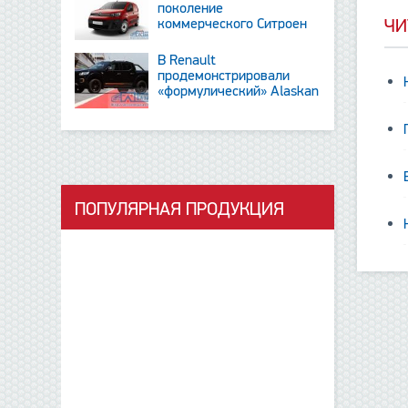
поколение
коммерческого Ситроен
ЧИ
Berlingo
В Renault
продемонстрировали
«формулический» Alaskan
и тизер новинки SUV
ПОПУЛЯРНАЯ ПРОДУКЦИЯ
данные отсутствуют