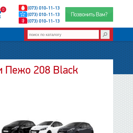
(073) 010-11-13
0
Позвонить Вам?
(073) 010-11-13
(073) 010-11-13
и Пежо 208 Black