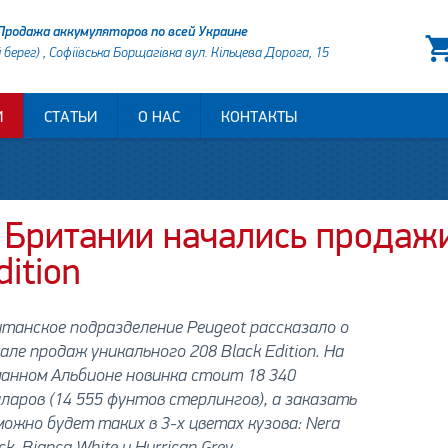
Продажа аккумуляторов по всей Украине
й берег) , Софіївська Борщагівка вул. Кільцева Дорога, 15
И
СТАТЬИ
О НАС
КОНТАКТЫ
 Британии начались продаж
dition
танское подразделение Peugeot рассказало о
але продаж уникального 208 Black Edition. На
анном Альбионе новинка стоит 18 340
ларов (14 555 фунтов стерлингов), а заказать
можно будет таких в 3-х цветах кузова: Nera
ck, Bianca White и Hurrican Grey.