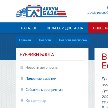
г. Київ (прави
КАТАЛОГ
ОПЛАТА И ДОСТАВКА
НОВОСТ
Главная
Новости
Новости автопрома
РУБРИКИ БЛОГА
В
E
Новости автопрома
Полезные заметки
Бри
нач
События, мероприятия
Тум
дол
Концепт-кар
ее 
Bla