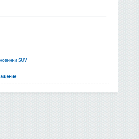
 новинки SUV
нащение
данные отсутствуют