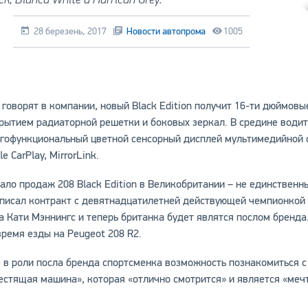
28 березень, 2017
Новости автопрома
1005
 говорят в компании, новый Black Edition получит 16-ти дюймов
рытием радиаторной решетки и боковых зеркал. В средине води
гофункциональный цветной сенсорный дисплей мультимедийной с
le CarPlay, MirrorLink.
ало продаж 208 Black Edition в Великобритании – не единственн
писал контракт с девятнадцатилетней действующей чемпионкой 
а Кати Мэннингс и теперь британка будет являтся послом бренда
время езды на Peugeot 208 R2.
 в роли посла бренда спортсменка возможность познакомиться с P
естящая машина», которая «отлично смотрится» и является «меч