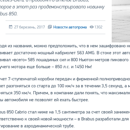
торое в этот раз продемонстрировало новинку
bus 850.
27 березень, 2017
Новости автопрома
1302
одя из названия, можно предположить, что в нем зашифровано н
вивает достаточно мощный кабриолет S63 AMG. В стоке этот авт
вивал «всего» 585 лошадиных сил и 800 Ньютон-метров пикового 
учего мотора еще больше – 850 л.с. и 1450 Нм!
счет 7-ступенчатой коробки передач и фирменной полноприводно
ет разгоняться со старта до 100 км/ч за в течении 3,5 секунд, 
няться 350 км/ч. Причем, в компании дали понять, что максималк
ы автомобиля не позволят ей ехать быстрее.
bus 850 Cabrio стал ниже на 1,5 сантиметра за счет своей заниж
тветственно к своей новой мощности – в Brabus разработали для
тирование в аэродинамической трубе.