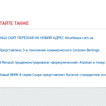
ТАЙТЕ ТАКЖЕ
НАШ САЙТ ПЕРЕЇХАВ НА НОВИЙ АДРЕС Аkumbaza.com.ua
Представлено 3-е поколение коммерческого Ситроен Berlingo
В Renault продемонстрировали «формулический» Alaskan и тизер
анные отсутствуют
Новый BMW 8 серии Coupe представляет богатое стандартное ос