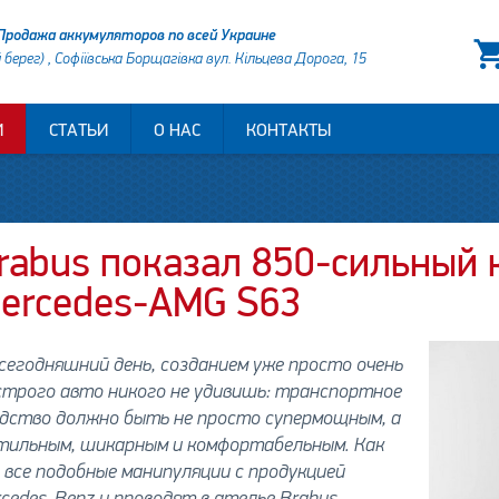
Продажа аккумуляторов по всей Украине
й берег) , Софіївська Борщагівка вул. Кільцева Дорога, 15
И
СТАТЬИ
О НАС
КОНТАКТЫ
rabus показал 850-сильный 
ercedes-AMG S63
сегодняшний день, созданием уже просто очень
строго авто никого не удивишь: транспортное
едство должно быть не просто супермощным, а
стильным, шикарным и комфортабельным. Как
 все подобные манипуляции с продукцией
cedes-Benz и проводят в ателье Brabus,