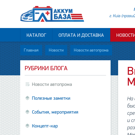
г. Київ (прави
КАТАЛОГ
ОПЛАТА И ДОСТАВКА
НОВОСТ
Главная
Новости
Новости автопрома
РУБРИКИ БЛОГА
B
M
Новости автопрома
Полезные заметки
На 
бы
События, мероприятия
ср
и 
Концепт-кар
раз
Mer