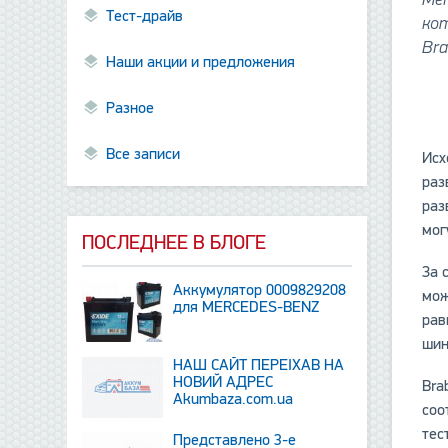
Тест-драйв
ко
Bra
Наши акции и предложения
Разное
Все записи
Исх
раз
раз
мог
ПОСЛЕДНЕЕ В БЛОГЕ
За 
Аккумулятор 0009829208
мож
для MERCEDES-BENZ
рав
шин
НАШ САЙТ ПЕРЕЇХАВ НА
НОВИЙ АДРЕС
Bra
Аkumbaza.com.ua
соо
тес
Представлено 3-е