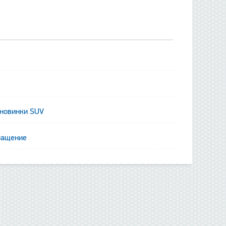
 новинки SUV
нащение