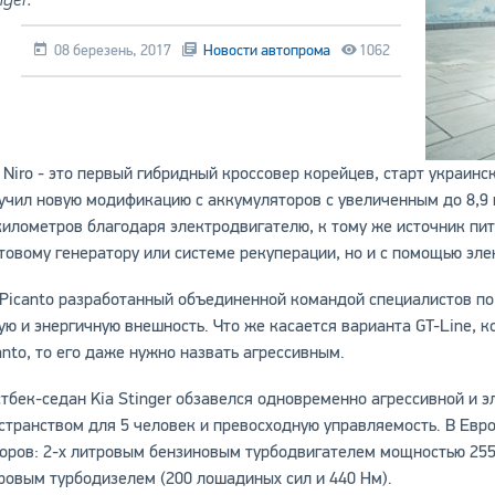
08 березень, 2017
Новости автопрома
1062
 Niro - это первый гибридный кроссовер корейцев, старт украин
учил новую модификацию с аккумуляторов с увеличенным до 8,9 
километров благодаря электродвигателю, к тому же источник пи
товому генератору или системе рекуперации, но и с помощью эле
 Picanto разработанный объединенной командой специалистов по
ую и энергичную внешность. Что же касается варианта GT-Line,
anto, то его даже нужно назвать агрессивным.
тбек-седан Kia Stinger обзавелся одновременно агрессивной и 
странством для 5 человек и превосходную управляемость. В Европ
оров: 2-х литровым бензиновым турбодвигателем мощностью 255 
ровым турбодизелем (200 лошадиных сил и 440 Нм).