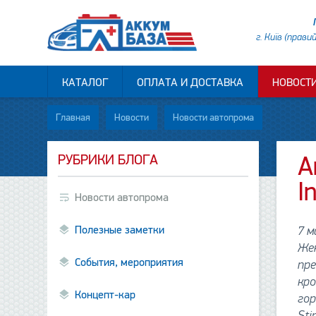
г. Київ (прави
КАТАЛОГ
ОПЛАТА И ДОСТАВКА
НОВОСТ
Главная
Новости
Новости автопрома
РУБРИКИ БЛОГА
А
I
Новости автопрома
Полезные заметки
7 
Жен
События, мероприятия
пре
кро
Концепт-кар
гор
Sti