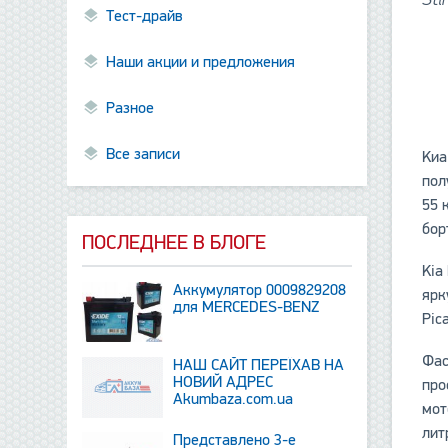
Тест-драйв
Наши акции и предложения
Разное
Все записи
Kиа
пол
55 
бор
ПОСЛЕДНЕЕ В БЛОГЕ
Kia
Аккумулятор 0009829208
ярк
для MERCEDES-BENZ
Pic
Фас
НАШ САЙТ ПЕРЕЇХАВ НА
НОВИЙ АДРЕС
про
Аkumbaza.com.ua
мот
лит
Представлено 3-е