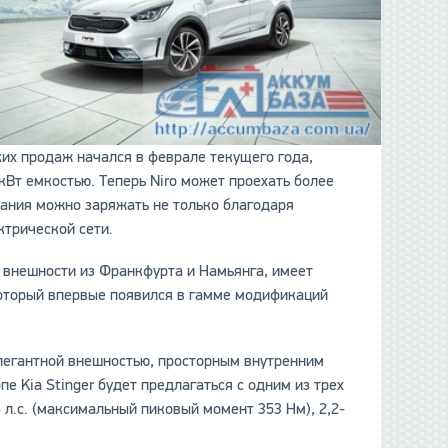
ских продаж начался в феврале текущего года,
кВт емкостью. Теперь Niro может проехать более
тания можно заряжать не только благодаря
ктрической сети.
 внешности из Франкфурта и Намьянга, имеет
 который впервые появился в гамме модификаций
элегантной внешностью, просторным внутренним
е Kia Stinger будет предлагаться с одним из трех
л.с. (максимальный пиковый момент 353 Нм), 2,2-