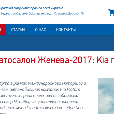
Продажа аккумуляторов по всей Украине
й берег) , Софіївська Борщагівка вул. Кільцева Дорога, 15
И
СТАТЬИ
О НАС
КОНТАКТЫ
втосалон Женева-2017: Kia п
n
марта в рамках Международного моторшоу в
еве, автомобильная компания Kia Motors
зентует 3 ярких новых авто: гибридный
ссовер Niro Plug-In, уникальное поколение
одского мини Picanto и фастбэк-седан Kиа
nger.