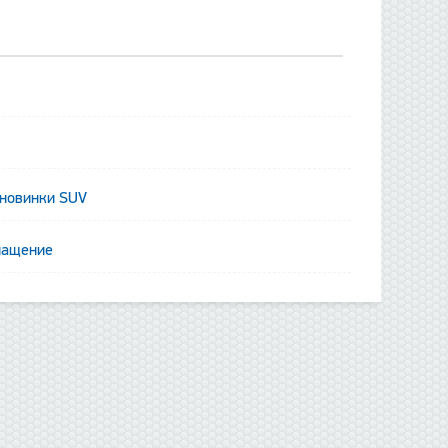
 новинки SUV
нащение
данные отсутствуют