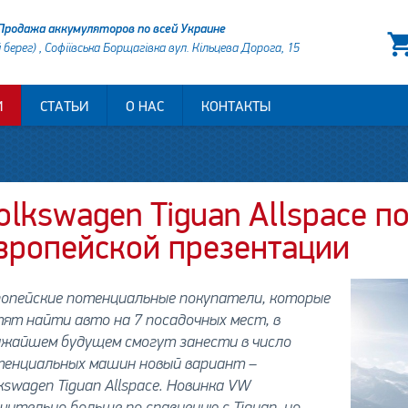
Продажа аккумуляторов по всей Украине
й берег) , Софіївська Борщагівка вул. Кільцева Дорога, 15
И
СТАТЬИ
О НАС
КОНТАКТЫ
olkswagen Tiguan Allspace п
вропейской презентации
ропейские потенциальные покупатели, которые
ят найти авто на 7 посадочных мест, в
ижайшем будущем смогут занести в число
тенциальных машин новый вариант –
kswagen Tiguan Allspace. Новинка VW
чительно больше по сравнению с Tiguan, но