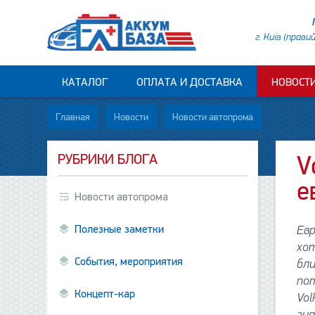
г. Київ (прави
КАТАЛОГ
ОПЛАТА И ДОСТАВКА
НОВОСТ
Главная
Новости
Новости автопрома
РУБРИКИ БЛОГА
V
е
Новости автопрома
Полезные заметки
Ев
хот
События, мероприятия
бл
по
Концепт-кар
Vol
зна