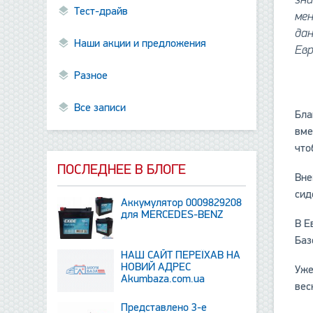
Тест-драйв
мен
да
Наши акции и предложения
Евр
Разное
Все записи
Бла
вме
что
ПОСЛЕДНЕЕ В БЛОГЕ
Вне
сид
Аккумулятор 0009829208
для MERCEDES-BENZ
В Е
Баз
НАШ САЙТ ПЕРЕЇХАВ НА
НОВИЙ АДРЕС
Уже
Аkumbaza.com.ua
вес
Представлено 3-е