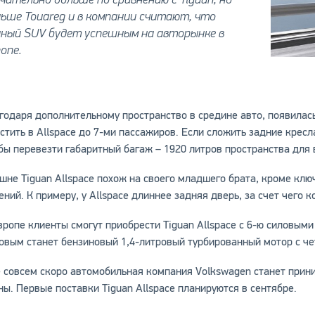
ьше Touareg и в компании считают, что
нный SUV будет успешным на авторынке в
опе.
годаря дополнительному пространство в средине авто, появилась
стить в Allspace до 7-ми пассажиров. Если сложить задние крес
бы перевезти габаритный багаж – 1920 литров пространства для
шне Tiguan Allspace похож на своего младшего брата, кроме клю
ений. К примеру, у Allspace длиннее задняя дверь, за счет чего 
вропе клиенты смогут приобрести Tiguan Allspace с 6-ю силовым
овым станет бензиновый 1,4-литровый турбированный мотор с ч
 совсем скоро автомобильная компания Volkswagen станет прин
ны. Первые поставки Tiguan Allspace планируются в сентябре.