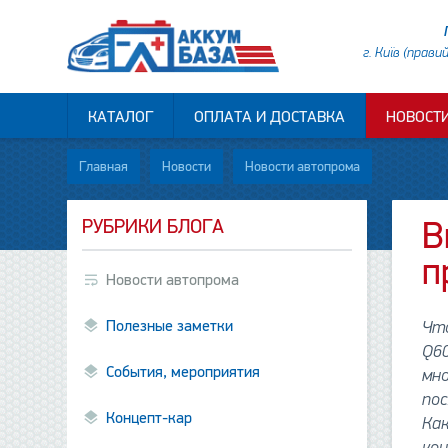
г. Київ (прави
КАТАЛОГ
ОПЛАТА И ДОСТАВКА
НОВОСТ
Главная
Новости
Новости автопрома
РУБРИКИ БЛОГА
В
п
Новости автопрома
Полезные заметки
Что
Q60
События, мероприятия
мно
пос
Концепт-кар
Как
ко