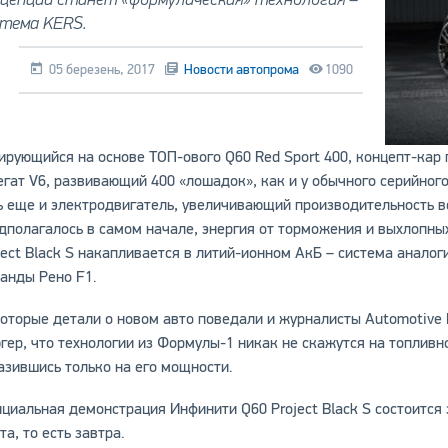
стема KERS.
05 березень, 2017
Новости автопрома
1090
ирующийся на основе ТОП-ового Q60 Red Sport 400, концепт-кар
егат V6, развивающий 400 «лошадок», как и у обычного серийног
ь еще и электродвигатель, увеличивающий производительность в
дполагалось в самом начале, энергия от торможения и выхлопных
ject Black S накапливается в литий-ионном АкБ – система анало
анды Рено F1.
оторые детали о новом авто поведали и журналисты Automotive
гер, что технологии из Формулы-1 никак не скажутся на топлив
азившись только на его мощности.
циальная демонстрация Инфинити Q60 Project Black S состоится 
та, то есть завтра.