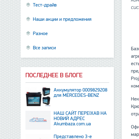
Тест-драйв
си
Наши акции и предложения
Разное
Все записи
Баз
агр
ест
пре
ПОСЛЕДНЕЕ В БЛОГЕ
Pro
ком
Аккумулятор 0009829208
для MERCEDES-BENZ
Нек
Крю
НАШ САЙТ ПЕРЕЇХАВ НА
отр
НОВИЙ АДРЕС
Аkumbaza.com.ua
Офи
мар
Представлено 3-е