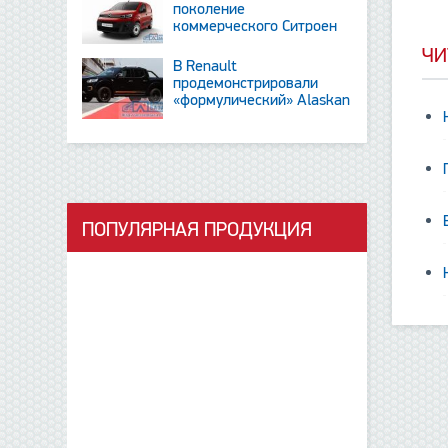
поколение
коммерческого Ситроен
Berlingo
ЧИ
В Renault
продемонстрировали
«формулический» Alaskan
и тизер новинки SUV
ПОПУЛЯРНАЯ ПРОДУКЦИЯ
данные отсутствую