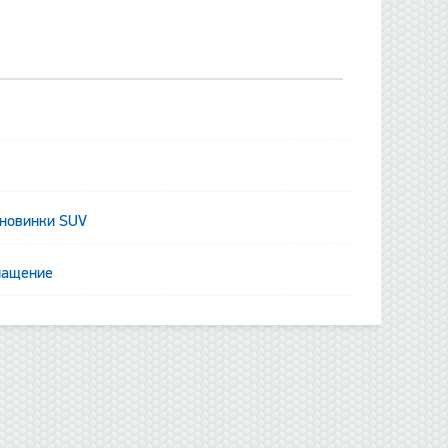
 новинки SUV
данные отсутству
нащение