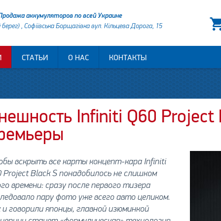
Продажа аккумуляторов по всей Украине
й берег) , Софіївська Борщагівка вул. Кільцева Дорога, 15
И
СТАТЬИ
О НАС
КОНТАКТЫ
нешность Infiniti Q60 Project
ремьеры
бы вскрыть все карты концепт-кара Infiniti
 Project Black S понадобилось не слишком
го времени: сразу после первого тизера
ледовало пару фото уже всего авто целиком.
 и говорили японцы, главной изюминкой
нцепции станет «формулическая» технология –