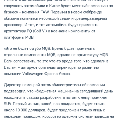
сооружать автомобили в Китае будет местный компаньон по
бизнесу – компания FAW. Первыми в новом суббренде
обязаны появиться небольшой седан и среднеразмерный
кроссовер. И тот, и тот автомобиль будут применять
архитектуру PQ (Golf VI) и кое-каие компоненты от
платформы MQB.
«Это не будет сугубо MQB. Бренд будет применить
отдельные компоненты MQB, однако не архитектуру MQB.
Если сопоставить, то это что-то вроде того, что сделали в
Dacia», – цитируют британцы директора по развитию
компании Volkswagen Фрэнка Уэлша.
Директор немецкой автомобилестроительной компании
подтвердил, что «бюджетная машина» на сегодняшний день
находится в стадии разработки, а потом к нему примкнет
SUV. Первый из них, какой, как ожидается, будет стоить
около 10 000 долларов, будет предложен только лишь с
передним приводом, кроссовер одержит систему привода на