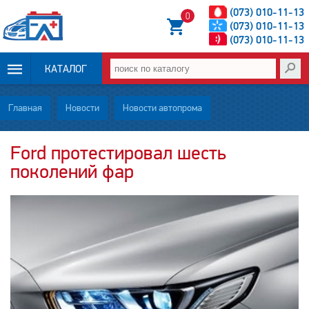
(073) 010-11-13
0
(073) 010-11-13
(073) 010-11-13
КАТАЛОГ
ОПЛАТА И
Главная
Новости
Новости автопрома
ДОСТАВКА
Ford протестировал шесть
поколений фар
НОВОСТИ
СТАТЬИ
О НАС
КОНТАКТЫ