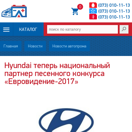
(073) 010-11-13
0
(073) 010-11-13
(073) 010-11-13
КАТАЛОГ
ОПЛАТА И
Главная
Новости
Новости автопрома
ДОСТАВКА
Hyundai теперь национальный
партнер песенного конкурса
НОВОСТИ
«Евровидение-2017»
СТАТЬИ
О НАС
КОНТАКТЫ