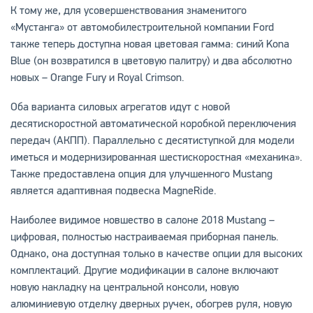
К тому же, для усовершенствования знаменитого
«Мустанга» от автомобилестроительной компании Ford
также теперь доступна новая цветовая гамма: синий Kona
Blue (он возвратился в цветовую палитру) и два абсолютно
новых – Orange Fury и Royal Crimson.
Оба варианта силовых агрегатов идут с новой
десятискоростной автоматической коробкой переключения
передач (АКПП). Параллельно с десятиступкой для модели
иметься и модернизированная шестискоростная «механика».
Также предоставлена опция для улучшенного Mustang
является адаптивная подвеска MagneRide.
Наиболее видимое новшество в салоне 2018 Mustang –
цифровая, полностью настраиваемая приборная панель.
Однако, она доступная только в качестве опции для высоких
комплектаций. Другие модификации в салоне включают
новую накладку на центральной консоли, новую
алюминиевую отделку дверных ручек, обогрев руля, новую