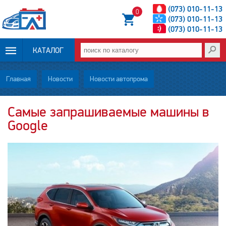
(073) 010-11-13
0
(073) 010-11-13
(073) 010-11-13
КАТАЛОГ
ОПЛАТА И
Главная
Новости
Новости автопрома
ДОСТАВКА
Самые запрашиваемые машины в
Google
НОВОСТИ
СТАТЬИ
О НАС
КОНТАКТЫ