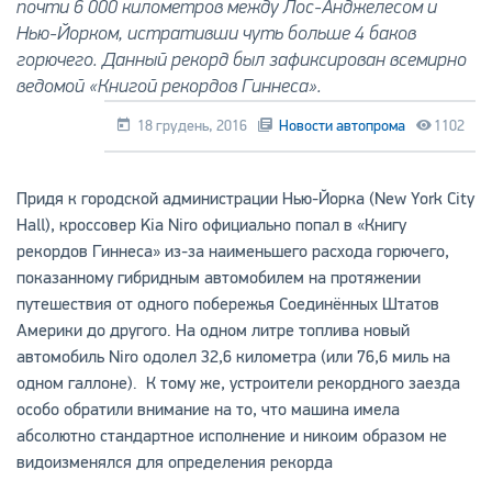
почти 6 000 километров между Лос-Анджелесом и
Нью-Йорком, истративши чуть больше 4 баков
горючего. Данный рекорд был зафиксирован всемирно
ведомой «Книгой рекордов Гиннеса».
18 грудень, 2016
Новости автопрома
1102
Придя к городской администрации Нью-Йорка (New York City
Hall), кроссовер Kia Niro официально попал в «Книгу
рекордов Гиннеса» из-за наименьшего расхода горючего,
показанному гибридным автомобилем на протяжении
путешествия от одного побережья Соединённых Штатов
Америки до другого. На одном литре топлива новый
автомобиль Niro одолел 32,6 километра (или 76,6 миль на
одном галлоне). К тому же, устроители рекордного заезда
особо обратили внимание на то, что машина имела
абсолютно стандартное исполнение и никоим образом не
видоизменялся для определения рекорда