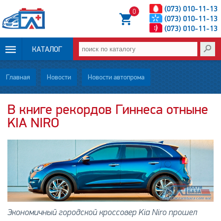
(073) 010-11-13
0
(073) 010-11-13
(073) 010-11-13
КАТАЛОГ
ОПЛАТА И
Главная
Новости
Новости автопрома
ДОСТАВКА
В книге рекордов Гиннеса отныне
KIA NIRO
НОВОСТИ
СТАТЬИ
О НАС
КОНТАКТЫ
Экономичный городской кроссовер Kia Niro прошел