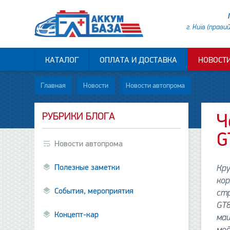
г. Київ (прави
КАТАЛОГ
ОПЛАТА И ДОСТАВКА
НОВОСТ
Главная
Новости
Новости автопрома
РУБРИКИ БЛОГА
Ч
G
Новости автопрома
Полезные заметки
Кр
кор
События, мероприятия
ст
GT8
Концепт-кар
маш
мо