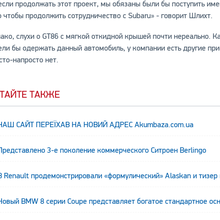
если продолжать этот проект, мы обязаны были бы поступить име
о чтобы продолжить сотрудничество с Subaru» - говорит Шлихт.
ако, слухи о GT86 с мягкой откидной крышей почти нереально. К
ели бы одержать данный автомобиль, у компании есть другие пр
сто-напросто нет.
ТАЙТЕ ТАКЖЕ
НАШ САЙТ ПЕРЕЇХАВ НА НОВИЙ АДРЕС Аkumbaza.com.ua
Представлено 3-е поколение коммерческого Ситроен Berlingo
В Renault продемонстрировали «формулический» Alaskan и тизер
Новый BMW 8 серии Coupe представляет богатое стандартное ос