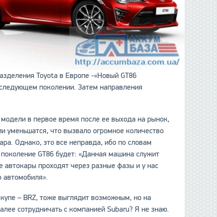
разделения Toyotа в Европе -«Новый GT86
о следующем поколении. Затем направления
 модели в первое время после ее выхода на рынок,
ли уменьшатся, что вызвало огромное количество
ара. Однако, это все неправда, ибо по словам
 поколение GT86 будет: «Данная машина служит
е автокары проходят через разные фазы и у нас
о автомобиля».
 купе – BRZ, тоже выглядит возможным, но на
лее сотрудничать с компанией Subaru? Я не знаю.