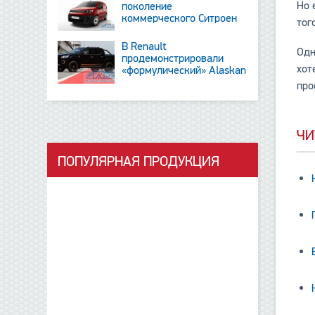
Но 
поколение
коммерческого Ситроен
тог
Berlingo
В Renault
Одн
продемонстрировали
хот
«формулический» Alaskan
и тизер новинки SUV
про
ЧИ
ПОПУЛЯРНАЯ ПРОДУКЦИЯ
данные отсутствуют