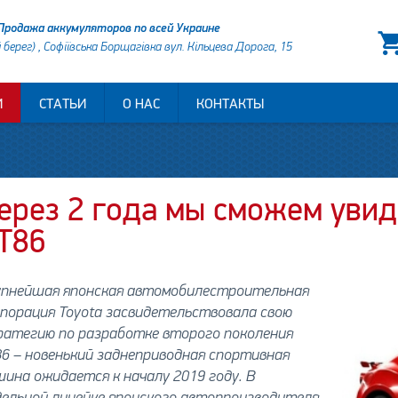
Продажа аккумуляторов по всей Украине
й берег) , Софіївська Борщагівка вул. Кільцева Дорога, 15
И
СТАТЬИ
О НАС
КОНТАКТЫ
ерез 2 года мы сможем увид
T86
упнейшая японская автомобилестроительная
порация Toyota засвидетельствовала свою
ратегию по разработке второго поколения
6 – новенький заднеприводная спортивная
ина ожидается к началу 2019 году. В
дельной линейке японского автопроизводителя