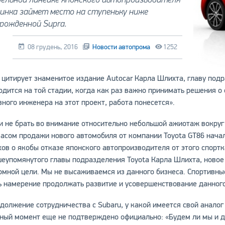
инка займет место на ступеньку ниже
рожденной Supra.
08 грудень, 2016
Новости автопрома
1252
 цитирует знаменитое издание Autocar Карла Шлихта, главу под
одится на той стадии, когда как раз важно принимать решения 
вного инженера на этот проект, работа понесется».
и не брать во внимание относительно небольшой ажиотаж вокруг
часом продажи нового автомобиля от компании Toyotа GT86 нача
хов о якобы отказе японского автопроизводителя от этого спортк
еупомянутого главы подразделения Toyotа Карла Шлихта, новое
омной цели. Мы не высаживаемся из данного бизнеса. Спортивны
ь намерение продолжать развитие и усовершенствование данног
должение сотрудничества с Subaru, у какой имеется свой аналог
ный момент еще не подтверждено официально: «Будем ли мы и да