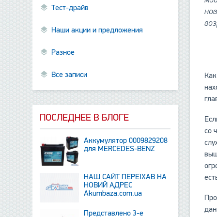
Тест-драйв
нов
воз
Наши акции и предложения
Разное
Все записи
Как
нах
гла
ПОСЛЕДНЕЕ В БЛОГЕ
Есл
со 
Аккумулятор 0009829208
слу
для MERCEDES-BENZ
выш
огр
НАШ САЙТ ПЕРЕЇХАВ НА
ест
НОВИЙ АДРЕС
Аkumbaza.com.ua
Про
дан
Представлено 3-е