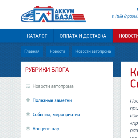
г. Київ (прави
КАТАЛОГ
ОПЛАТА И ДОСТАВКА
НОВОСТ
Главная
Новости
Новости автопрома
РУБРИКИ БЛОГА
К
C
Новости автопрома
Полезные заметки
Пос
при
События, мероприятия
ком
«пр
Концепт-кар
раз
мощ