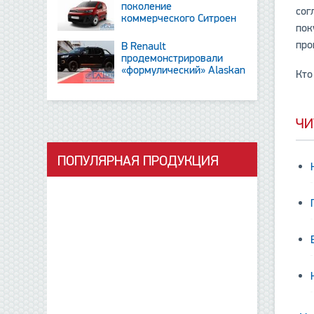
поколение
сог
коммерческого Ситроен
пок
Berlingo
про
В Renault
продемонстрировали
«формулический» Alaskan
Кто
и тизер новинки SUV
ЧИ
ПОПУЛЯРНАЯ ПРОДУКЦИЯ
данные отсутствуют