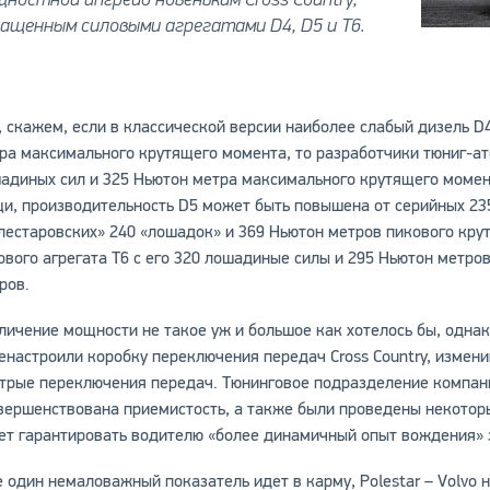
ащенным силовыми агрегатами D4, D5 и T6.
, скажем, если в классической версии наиболее слабый дизель D
ра максимального крутящего момента, то разработчики тюниг-ате
адиных сил и 325 Ньютон метра максимального крутящего момент
и, производительность D5 может быть повышена от серийных 23
лестаровских» 240 «лошадок» и 369 Ньютон метров пикового крут
ового агрегата T6 с его 320 лошадиные силы и 295 Ньютон метро
ров.
личение мощности не такое уж и большое как хотелось бы, однак
енастроили коробку переключения передач Cross Country, измени
трые переключения передач. Тюнинговое подразделение компании
вершенствована приемистость, а также были проведены некоторы
ет гарантировать водителю «более динамичный опыт вождения» за
 один немаловажный показатель идет в карму, Polestar – Volvo 