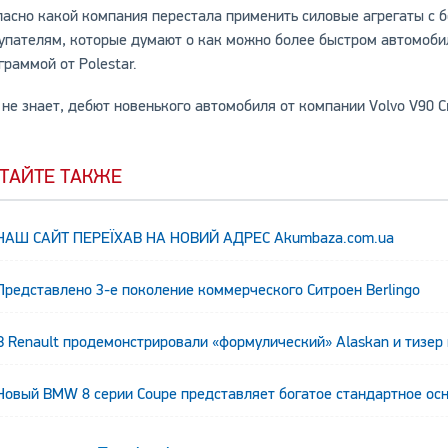
ласно какой компания перестала применить силовые агрегаты с 
упателям, которые думают о как можно более быстром автомобил
граммой от Polestar.
 не знает, дебют новенького автомобиля от компании Volvo V90 Cr
ТАЙТЕ ТАКЖЕ
НАШ САЙТ ПЕРЕЇХАВ НА НОВИЙ АДРЕС Аkumbaza.com.ua
Представлено 3-е поколение коммерческого Ситроен Berlingo
В Renault продемонстрировали «формулический» Alaskan и тизер
Новый BMW 8 серии Coupe представляет богатое стандартное ос