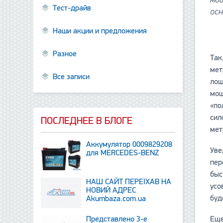
Тест-драйв
осн
Наши акции и предложения
Разное
Так
мет
Все записи
лош
мощ
«по
сил
ПОСЛЕДНЕЕ В БЛОГЕ
мет
Аккумулятор 0009829208
Уве
для MERCEDES-BENZ
пер
быс
НАШ САЙТ ПЕРЕЇХАВ НА
усо
НОВИЙ АДРЕС
буд
Аkumbaza.com.ua
Представлено 3-е
Еще