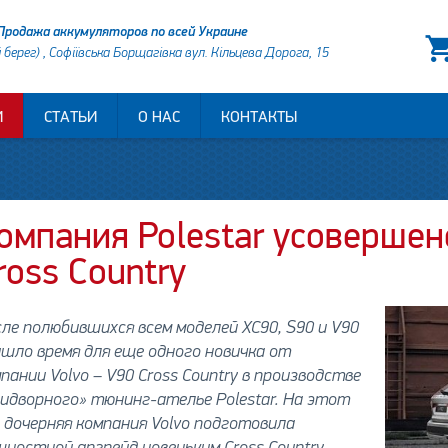
Продажа аккумуляторов по всей Украине
й берег) , Софіївська Борщагівка вул. Кільцева Дорога, 15
И
СТАТЬИ
О НАС
КОНТАКТЫ
омпания Polestar усовершен
ross Country
ле полюбившихся всем моделей XC90, S90 и V90
шло время для еще одного новичка от
пании Volvo – V90 Cross Country в производстве
идворного» тюнинг-ателье Polestar. На этот
 дочерняя компания Volvo подготовила
ностной апгрейд новеньким Cross Country,