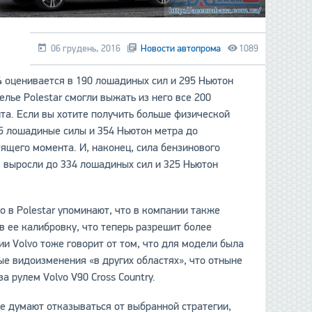
06 грудень, 2016
Новости автопрома
1089
4 оценивается в 190 лошадиных сил и 295 Ньютон
лье Polestar смогли выжать из него все 200
а. Если вы хотите получить больше физической
5 лошадиные силы и 354 Ньютон метра до
ящего момента. И, наконец, сила бензинового
в выросли до 334 лошадиных сил и 325 Ньютон
о в Polestar упоминают, что в компании также
в ее калибровку, что теперь разрешит более
 Volvo тоже говорит от том, что для модели была
е видоизменения «в других областях», что отныне
 рулем Volvo V90 Cross Country.
не думают отказываться от выбранной стратегии,