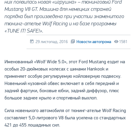
них появилась новая «игрушка» – тюнинговый Ford
Mustang V8 GT. Машина для немецких стражей
порядка был произведена при участии знаменитого
тюнинг-ателье Wolf Racing и на базе программы
«TUNE IT! SAFE!».
29 листопад, 2016
Новости автопрома
1581
Именованный «Wolf Wide 5.0», этот Ford Mustang ездит на
особых 20-дюймовых колесах с шинами Hankook и
применяет особую регулируемую койловерную подвеску.
Новенький кузовной обвес включает в себя передний и
задний фартуки, боковые юбки, задний диффузор, плюс
большое заднее крыло и спортивный выхлоп.
Сила новенького автомобиля от тюнинг-ателье Wolf Racing
составляет 5,0-литрового V8 была усилена со стандартных
421 до 455 лошадиных сил.