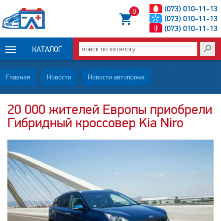
(073) 010-11-13
0
(073) 010-11-13
(073) 010-11-13
КАТАЛОГ
ОПЛАТА И
Главная
Новости
Новости автопрома
ДОСТАВКА
20 000 жителей Европы приобрели
Гибридный кроссовер Kia Niro
НОВОСТИ
СТАТЬИ
О НАС
КОНТАКТЫ