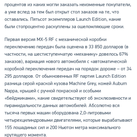
процентов из каких могли заказать неизменные покупатели,
а уже вслед за тем был открыт стол заказов на те, что
оставались. Пятьсот экземпляров Launch Edition, какие
были стопроцентно раскуплены за ошеломляющие сроки.
Первая версия MX-5 RF с механической коробки
переключению передач была оценена в 33 850 долларов (в
частности, на шестиступенчатую «механику» довелось 67%
заказов), вариация нового автомобиля с «автоматической
коробкой переключения передач на порядок дороже – от 34
295 долларов. От обыкновенных RF партия Launch Edition
разница серой краской кузова Machine Grey, кожей Auburn
Nappa, крышей с ручной покраской и особыми
«бейджиками», какие свидетельствуют об эксклюзивности и
пирамидальности данных автомобилей. Абсолютно вся
тысяча первых машин оборудована 2,0-литровыми
четырехцилиндровыми двигателями, которые вырабатывают
155 лошадиных сил и 200 Ньютон метра максимального
крутящего момента.