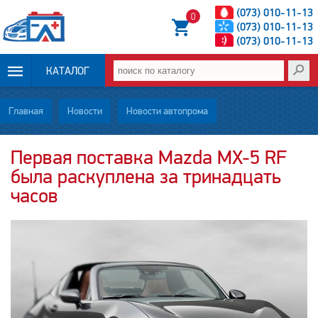
(073) 010-11-13
0
(073) 010-11-13
(073) 010-11-13
КАТАЛОГ
ОПЛАТА И
Главная
Новости
Новости автопрома
ДОСТАВКА
Первая поставка Mazda MX-5 RF
была раскуплена за тринадцать
НОВОСТИ
часов
СТАТЬИ
О НАС
КОНТАКТЫ