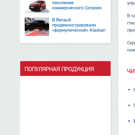
поколение
упр
коммерческого Ситроен
Berlingo
В ч
В Renault
гла
продемонстрировали
«формулический» Alaskan
про
и тизер новинки SUV
Сер
поя
ПОПУЛЯРНАЯ ПРОДУКЦИЯ
ЧИ
данные отсутствуют