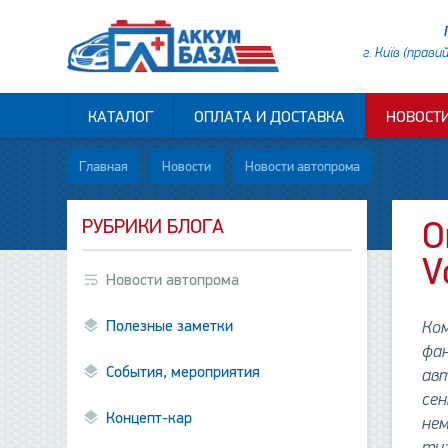
г. Київ (прави
КАТАЛОГ
ОПЛАТА И ДОСТАВКА
НОВОСТ
Главная
Новости
Новости автопрома
РУБРИКИ БЛОГА
О
V
Новости автопрома
Полезные заметки
Ком
фан
События, мероприятия
ав
сен
Концепт-кар
нем
тиз