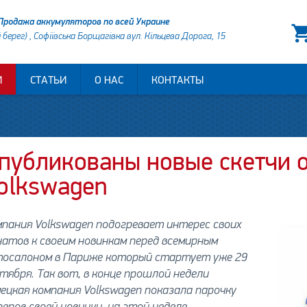
Продажа аккумуляторов по всей Украине
й берег) , Софіївська Борщагівка вул. Кільцева Дорога, 15
И
СТАТЬИ
О НАС
КОНТАКТЫ
публикованы новые скетчи 
olkswagen
пания Volkswagen подогревает интерес своих
атов к своеим новинкам перед всемирным
тосалоном в Париже который стартует уже 29
тября. Так вот, в конце прошлой недели
ецкая компания Volkswagen показала парочку
еров своей новинки, на этой неделе