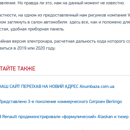
авления. Но правда ли это, нам на данный момент не известно.
астности, на одном из предоставленный нам рисунков компания 
зом заглянуть в салон автомобиля: здесь все, как и положено дл
стая, удобная приборная панель.
ийная версия электрокара, расчетная дальность хода которого 
виться в 2019 или 2020 году.
ТАЙТЕ ТАКЖЕ
НАШ САЙТ ПЕРЕЇХАВ НА НОВИЙ АДРЕС Аkumbaza.com.ua
Представлено 3-е поколение коммерческого Ситроен Berlingo
В Renault продемонстрировали «формулический» Alaskan и тизер