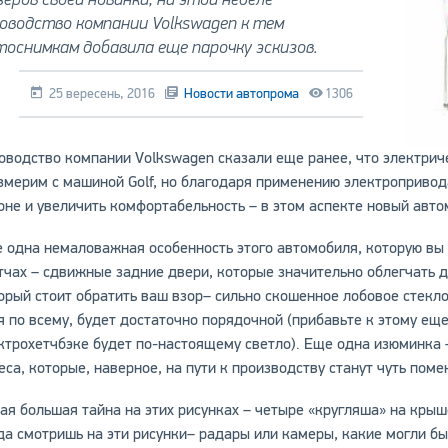
оводство компании Volkswagen к тем
оснимкам добавила еще парочку эскизов.
25 вересень, 2016
Новости автопрома
1306
оводство компании Volkswagen сказали еще ранее, что электрич
змерим с машиной Golf, но благодаря применению электропривод
оне и увеличить комфортабельность – в этом аспекте новый авто
 одна немаловажная особенность этого автомобиля, которую вы
тчах – сдвижные задние двери, которые значительно облегчать д
орый стоит обратить ваш взор– сильно скошенное лобовое стекло
я по всему, будет достаточно порядочной (прибавьте к этому еще
ктрохетчбэке будет по-настоящему светло). Еще одна изюминка 
еса, которые, наверное, на пути к производству станут чуть поме
ая большая тайна на этих рисунках – четыре «кругляша» на крыш
да смотришь на эти рисунки– радары или камеры, какие могли б