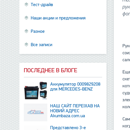
Тест-драйв
рук
фот
Наши акции и предложения
Разное
Все записи
Рук
сои
сал
ПОСЛЕДНЕЕ В БЛОГЕ
Еще
ске
Аккумулятор 0009829208
кот
для MERCEDES-BENZ
суд
эле
НАШ САЙТ ПЕРЕЇХАВ НА
кол
НОВИЙ АДРЕС
Аkumbaza.com.ua
Сам
ког
Представлено 3-е