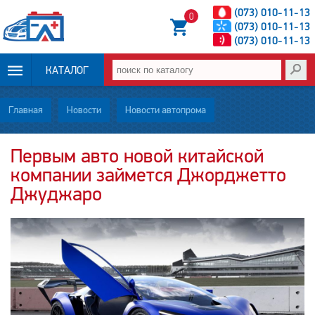
(073) 010-11-13
0
(073) 010-11-13
(073) 010-11-13
КАТАЛОГ
ОПЛАТА И
Главная
Новости
Новости автопрома
ДОСТАВКА
Первым авто новой китайской
компании займется Джорджетто
НОВОСТИ
Джуджаро
СТАТЬИ
О НАС
КОНТАКТЫ