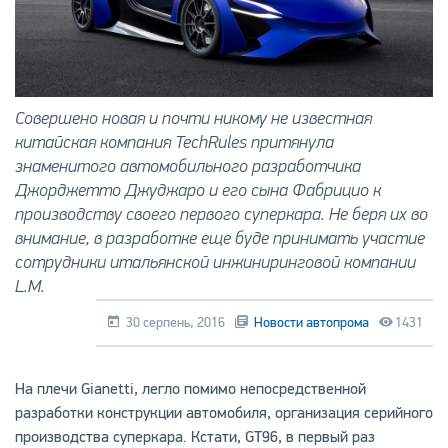
Совершено новая и почти никому не известная
китайская компания TechRules притянула
знаменитого автомобильного разработчика
Джорджетто Джуджаро и его сына Фабрицио к
производству своего первого суперкара. Не беря их во
внимание, в разработке еще буде принимать участие
сотрудники итальянской инжиниринговой компании
L.M.
30 серпень, 2016
Новости автопрома
1431
На плечи Gianetti, легло помимо непосредственной
разработки конструкции автомобиля, организация серийного
производства суперкара. Кстати, GT96, в первый раз