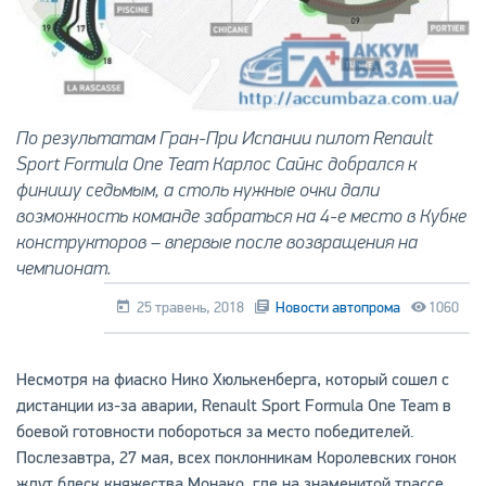
По результатам Гран-При Испании пилот Renault
Sport Formula One Team Карлос Сайнс добрался к
финишу седьмым, а столь нужные очки дали
возможность команде забраться на 4-е место в Кубке
конструкторов – впервые после возвращения на
чемпионат.
25 травень, 2018
Новости автопрома
1060
Несмотря на фиаско Нико Хюлькенберга, который сошел с
дистанции из-за аварии, Renault Sport Formula One Team в
боевой готовности побороться за место победителей.
Послезавтра, 27 мая, всех поклонникам Королевских гонок
ждут блеск княжества Монако, где на знаменитой трассе