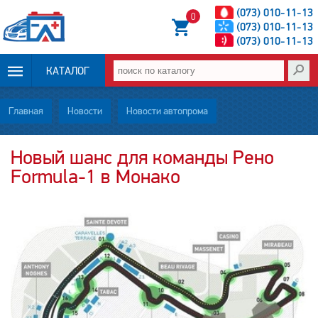
(073) 010-11-13
0
(073) 010-11-13
(073) 010-11-13
КАТАЛОГ
ОПЛАТА И
Главная
Новости
Новости автопрома
ДОСТАВКА
Новый шанс для команды Рено
Formula-1 в Монако
НОВОСТИ
СТАТЬИ
О НАС
КОНТАКТЫ