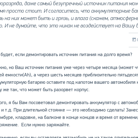
оразряда, даже самый безупречный источник питания мо
мя просто стоит. И согласитесь, что аккумуляторные бат
ь на них может быть и грязь, и влага (скажем, атмосферн
о. И не думайте, что это никак не воздействует на Вашу 
 будет, если демонтировать источник питания на долго время?
но, но Ваш источник питания уже через четыре месяца (может ч
ей емкости(Ah), а через шесть месяцев приблизительно пятьдеся
умуляторную батарею оставите под капотом вашего автомобиля н
у же так, что может быть разорвет корпус.
ого, я бы Вам посоветовал демонтировать аккумулятор с автомоб
 и т.д. При длительной стоянке — это необходимо сделать! Зане
амбуре, кладовке, на балконе в конце концов и время от времени,
ряжение. Если нужно заряжайте.
омненно, если вы оставляете автомобиль не на такое длительное