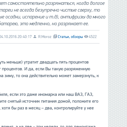
жет самостоятельно разряжаться, когда долгое
ареи не всегда безупречно чистые сверху, то
ые осадки, испарение и т.д), антифризы да много
батарею, это медленно, но разряжает ее.
04.10.2016 20:40:17
R.Moroz
Статьи, обзоры
4522
уть меньше) утратит двадцать пять процентов
т процентов. И да, если Вы такую разряженную
а зиму, то она действительно может замерзнуть, к
иля, если это даже иномарка или наш ВАЗ, ГАЗ,
сите снятый источник питания домой, положите его
 хотя бы раз в месяц – два, контролируйте у нее
 время, а на две – три недели, то для демонтажа