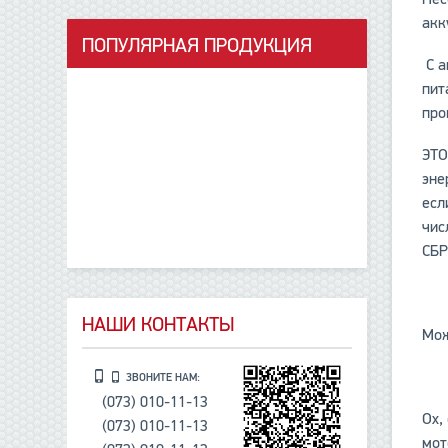
акк
ПОПУЛЯРНАЯ ПРОДУКЦИЯ
С а
данные отсутствуют
пит
про
ЭТО
эне
есл
чис
СБР
НАШИ КОНТАКТЫ
Мож
ЗВОНИТЕ НАМ:
(073) 010-11-13
Ох,
(073) 010-11-13
мот