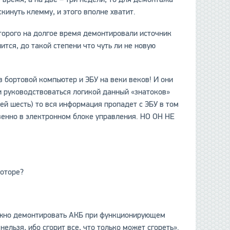
кинуть клемму, и этого вполне хватит.
оторого на долгое время демонтировали источник
данные отсутствуют
ится, до такой степени что чуть ли не новую
бортовой компьютер и ЭБУ на веки веков! И они
и руководствоваться логикой данный «знатоков»
ей шесть) то вся информация пропадет с ЭБУ в том
твенно в электронном блоке управления. НО ОН НЕ
оторе?
 можно демонтировать АКБ при функционирующем
нельзя, ибо сгорит все, что только может сгореть».