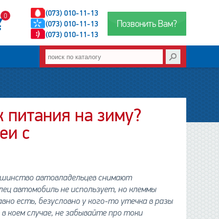
(073) 010-11-13
0
Позвонить Вам?
(073) 010-11-13
(073) 010-11-13
к питания на зиму?
еи с
льшинство автовладельцев снимают
лец автомобиль не использует, но клеммы
вно есть, безусловно у кого-то утечка в разы
и в коем случае, не забывайте про токи