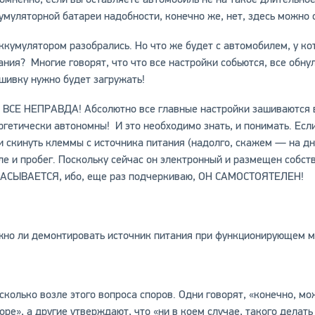
умуляторной батареи надобности, конечно же, нет, здесь можно с
ккумулятором разобрались. Но что же будет с автомобилем, у к
ания? Многие говорят, что что все настройки собьются, все обнул
шивку нужно будет загружать!
 ВСЕ НЕПРАВДА! Абсолютно все главные настройки зашиваются в 
ргетически автономны! И это необходимо знать, и понимать. Есл
и скинуть клеммы с источника питания (надолго, скажем — на дн
ле и пробег. Поскольку сейчас он электронный и размещен собс
АСЫВАЕТСЯ, ибо, еще раз подчеркиваю, ОН САМОСТОЯТЕЛЕН!
но ли демонтировать источник питания при функционирующем м
 сколько возле этого вопроса споров. Одни говорят, «конечно,
оре», а другие утверждают, что «ни в коем случае, такого делать 