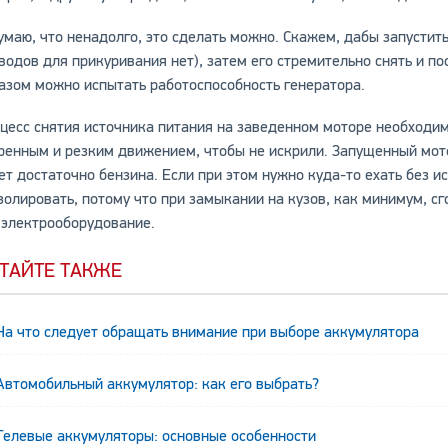
умаю, что ненадолго, это сделать можно. Скажем, дабы запусти
водов для прикуривания нет), затем его стремительно снять и по
азом можно испытать работоспособность генератора.
цесс снятия источника питания на заведенном моторе необходи
ренным и резким движением, чтобы не искрили. Запущенный мот
ет достаточно бензина. Если при этом нужно куда-то ехать без 
золировать, потому что при замыкании на кузов, как минимум, сг
 электрооборудование.
ТАЙТЕ ТАКЖЕ
На что следует обращать внимание при выборе аккумулятора
Автомобильный аккумулятор: как его выбрать?
Гелевые аккумуляторы: основные особенности