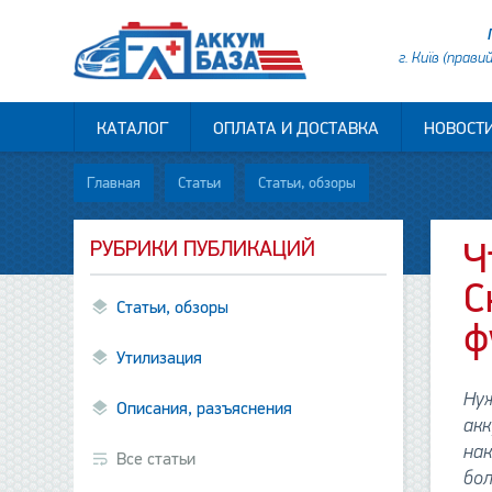
г. Київ (прави
КАТАЛОГ
ОПЛАТА И ДОСТАВКА
НОВОСТ
Главная
Статьи
Статьи, обзоры
РУБРИКИ ПУБЛИКАЦИЙ
Ч
С
Статьи, обзоры
ф
Утилизация
Ну
Описания, разъяснения
акк
нак
Все статьи
бол