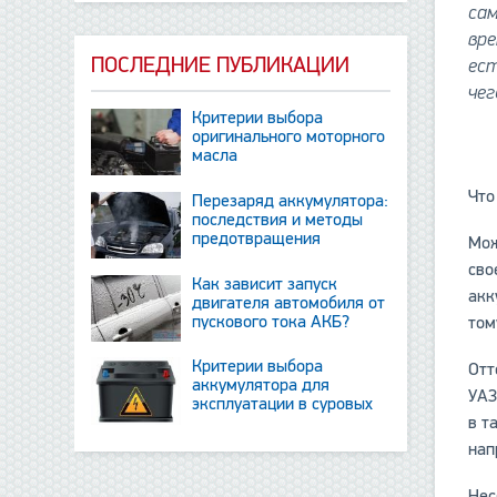
сам
вре
ПОСЛЕДНИЕ ПУБЛИКАЦИИ
ест
чег
Критерии выбора
оригинального моторного
масла
Что
Перезаряд аккумулятора:
последствия и методы
предотвращения
Мож
сво
Как зависит запуск
акк
двигателя автомобиля от
пускового тока АКБ?
том
Критерии выбора
Отт
аккумулятора для
УАЗ
эксплуатации в суровых
в т
условиях
нап
Нес