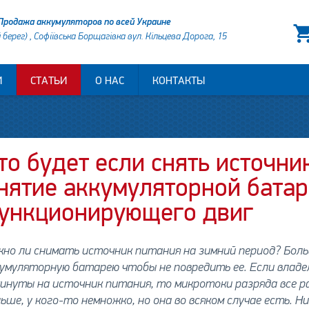
Продажа аккумуляторов по всей Украине
й берег) , Софіївська Борщагівка вул. Кільцева Дорога, 15
И
СТАТЬИ
О НАС
КОНТАКТЫ
то будет если снять источни
нятие аккумуляторной батар
ункционирующего двиг
жно ли снимать источник питания на зимний период? Бо
умуляторную батарею чтобы не повредить ее. Если владе
инуты на источник питания, то микротоки разряда все ра
ьше, у кого-то немножко, но она во всяком случае есть. Н