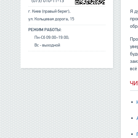
(073) 010-11-13
Я д
г. Киев (правый берег),
про
ул. Кольцевая дорога, 15
обр
РЕЖИМ РАБОТЫ:
Пн-Сб 09:00–19:00;
Про
Вс - выходной
уве
буд
заи
всё
ЧИ