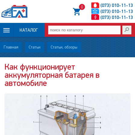
(073) 010-11-13
0
(073) 010-11-13
(073) 010-11-13
КАТАЛОГ
ОПЛАТА И
Главная
Статьи
Статьи, обзоры
ДОСТАВКА
Как функционирует
аккумуляторная батарея в
НОВОСТИ
автомобиле
СТАТЬИ
О НАС
КОНТАКТЫ