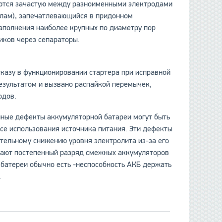
ются зачастую между разноименными электродами
шлам), запечатлевающийся в придонном
заполнения наиболее крупных по диаметру пор
иков через сепараторы.
казу в функционировании стартера при исправной
 результатом и вызвано распайкой перемычек,
одов.
ные дефекты аккумуляторной батареи могут быть
се использования источника питания. Эти дефекты
тельному снижению уровня электролита из-за его
вают постепенный разряд смежных аккумуляторов
 батереи обычно есть -неспособность АКБ держать
.