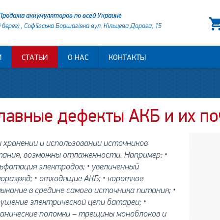
Продажа аккумуляторов по всей Украине
й берег) , Софіївська Борщагівка вул. Кільцева Дорога, 15
И
СТАТЬИ
О НАС
КОНТАКТЫ
лавные дефекты АКБ и их п
 хранении и использовании источников
тания, возможны отлаженности. Например: •
ьфатация электродов; • увеличенный
оразряд; • отходящие АКБ; • короткое
ыкание в средине самого источника питания; •
ушение электрической цепи батареи; •
анические поломки – трещины моноблоков и