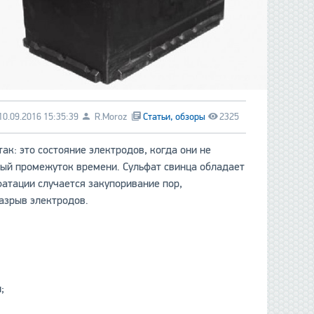
10.09.2016 15:35:39
R.Moroz
Статьи, обзоры
2325
ак: это состояние электродов, когда они не
ный промежуток времени. Сульфат свинца обладает
фатации случается закупоривание пор,
азрыв электродов.
;