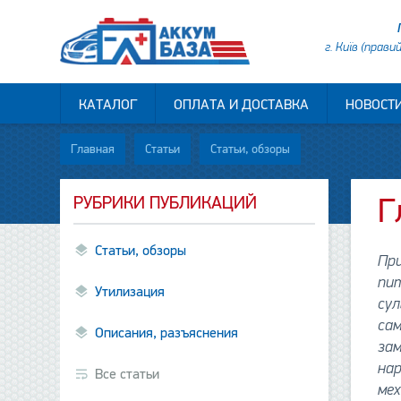
г. Київ (прави
КАТАЛОГ
ОПЛАТА И ДОСТАВКА
НОВОСТ
Главная
Статьи
Статьи, обзоры
РУБРИКИ ПУБЛИКАЦИЙ
Г
Статьи, обзоры
При
пи
Утилизация
сул
сам
Описания, разъяснения
зам
нар
Все статьи
мех