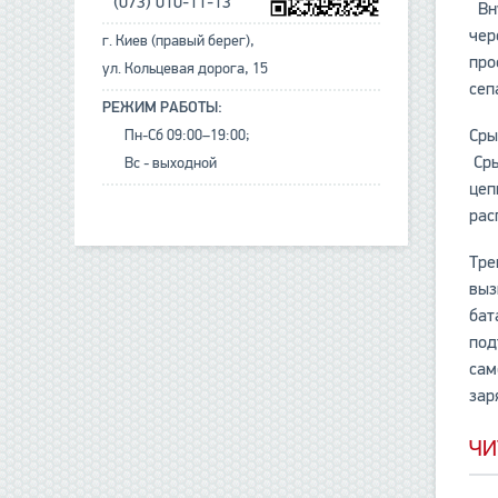
(073) 010-11-13
Вну
чер
г. Киев (правый берег),
про
ул. Кольцевая дорога, 15
сеп
РЕЖИМ РАБОТЫ:
Сры
Пн-Сб 09:00–19:00;
Сры
Вс - выходной
цеп
рас
Тре
выз
бат
под
сам
зар
ЧИ