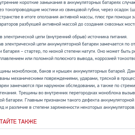
тренние короткие замыкания в аккумуляторных батареях случа
ез токопроводящие мостики из свинцовой губки; через осадок (
странстве в итоге оползания активной массы, плюс при помощи 
араторов разбухшей активной массой до создания сквозных мост
в электрической цепи (внутренний обрыв) источника питания.
в электрической цепи аккумуляторной батареи замечается по от
и батарея – стартер, по низкой степени натуги. Оно может быть
плавлением или поломкой полюсного вывода, коррозией токоотв
щины моноблоков, баков и крышек аккумуляторных батарей. Дан
ваны механическими повреждениями, ударами, тряской в процес
ареи замечаются при наружном обследовании, а также по стреми
текания. Трещины во внутренних перегородках моноблока вызы
ой батареи. Главным признаком такого дефекта аккумуляторной
яд и различие в степени заряженности некоторых аккумуляторов
ТАЙТЕ ТАКЖЕ