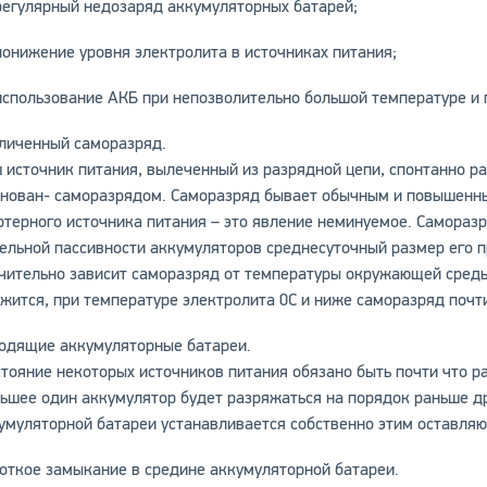
регулярный недозаряд аккумуляторных батарей;
понижение уровня электролита в источниках питания;
использование АКБ при непозволительно большой температуре и г
личенный саморазряд.
 источник питания, вылеченный из разрядной цепи, спонтанно р
нован- саморазрядом. Саморазряд бывает обычным и повышенн
ртерного источника питания – это явление неминуемое. Самораз
ельной пассивности аккумуляторов среднесуточный размер его 
чительно зависит саморазряд от температуры окружающей среды
жится, при температуре электролита 0С и ниже саморазряд почт
одящие аккумуляторные батареи.
тояние некоторых источников питания обязано быть почти что р
ьшее один аккумулятор будет разряжаться на порядок раньше др
умуляторной батареи устанавливается собственно этим оставля
откое замыкание в средине аккумуляторной батареи.