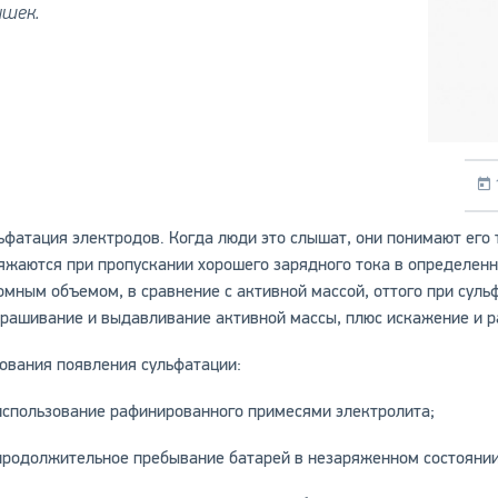
ышек.
ьфатация электродов. Когда люди это слышат, они понимают его т
яжаются при пропускании хорошего зарядного тока в определен
омным объемом, в сравнение с активной массой, оттого при суль
рашивание и выдавливание активной массы, плюс искажение и р
ования появления сульфатации:
использование рафинированного примесями электролита;
продолжительное пребывание батарей в незаряженном состоянии