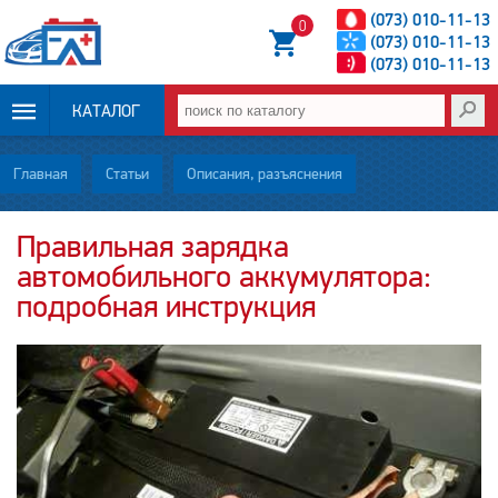
(073) 010-11-13
0
(073) 010-11-13
(073) 010-11-13
КАТАЛОГ
ОПЛАТА И
Главная
Статьи
Описания, разъяснения
ДОСТАВКА
Правильная зарядка
автомобильного аккумулятора:
НОВОСТИ
подробная инструкция
СТАТЬИ
О НАС
КОНТАКТЫ