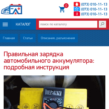
(073) 010-11-13
0
(073) 010-11-13
(073) 010-11-13
КАТАЛОГ
ОПЛАТА И
Главная
Статьи
Описания, разъяснения
ДОСТАВКА
Правильная зарядка
автомобильного аккумулятора:
НОВОСТИ
подробная инструкция
СТАТЬИ
О НАС
КОНТАКТЫ